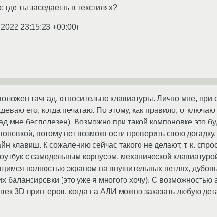
 где ты заседаешь в текстилях?
.2022 23:15:23 +00:00
)
положен тачпад, относительно клавиатуры. Лично мне, при
адеваю его, когда печатаю. По этому, как правило, отключаю
пад мне бесполезен). Возможно при такой компоновке это бу
поновкой, потому нет возможности проверить свою догадку.
йн клавиш. К сожалению сейчас такого не делают, т. к. спро
ноутбук с самодельным корпусом, механической клавиатурой
ющимся полностью экраном на внушительных петлях, дубов
их балансировки (это уже я многого хочу). С возможностью
в век 3D принтеров, когда на АЛИ можно заказать любую дет