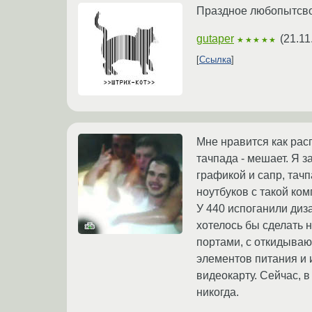
Праздное любопытсво:
gutaper
(
21.11
★★★★★
Ссылка
Мне нравится как рас
тачпада - мешает. Я з
графикой и сапр, тач
ноутбуков с такой ком
У 440 испоганили диза
хотелось бы сделать 
портами, с откидыва
элементов питания и 
видеокарту. Сейчас, 
никогда.