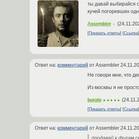
ты давай выбирайся с
кучей погоревших одн
Assembler
(
24.11.20
☆
Показать ответы
Ссылка
Ответ на:
комментарий
от Assembler
24.11.2
Не говори мне, что де
Из москвы я не просто
burato
(
24.11.
★★★★★
Показать ответы
Ссылка
Ответ на:
комментарий
от Assembler
24.11.2
продавай к фигам с