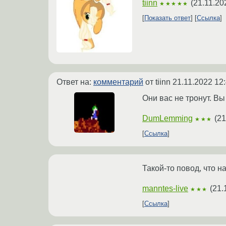
tiinn
(
21.11.20
★★★★★
Показать ответ
Ссылка
Ответ на:
комментарий
от tiinn
21.11.2022 12
Они вас не тронут. Вы
DumLemming
(
21
★★★
Ссылка
Такой-то повод, что н
manntes-live
(
21.
★★★
Ссылка