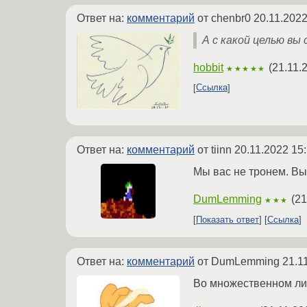
Ответ на:
комментарий
от chenbr0
20.11.2022
А с какой целью вы
hobbit
(
21.11.
★★★★★
Ссылка
Ответ на:
комментарий
от tiinn
20.11.2022 15
Мы вас не тронем. Вы
DumLemming
(
21
★★★
Показать ответ
Ссылка
Ответ на:
комментарий
от DumLemming
21.1
Во множественном лице