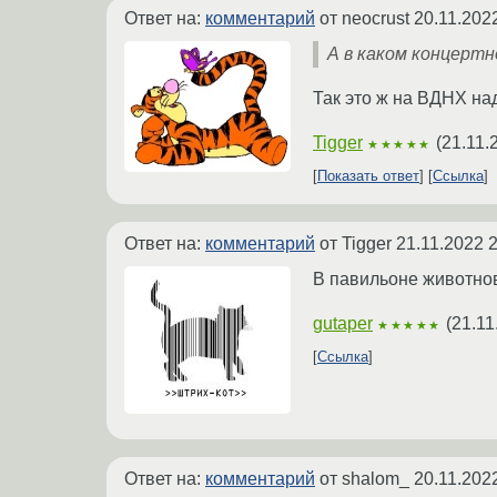
Ответ на:
комментарий
от neocrust
20.11.202
А в каком концерт
Так это ж на ВДНХ на
Tigger
(
21.11.
★★★★★
Показать ответ
Ссылка
Ответ на:
комментарий
от Tigger
21.11.2022 
В павильоне животно
gutaper
(
21.11
★★★★★
Ссылка
Ответ на:
комментарий
от shalom_
20.11.202