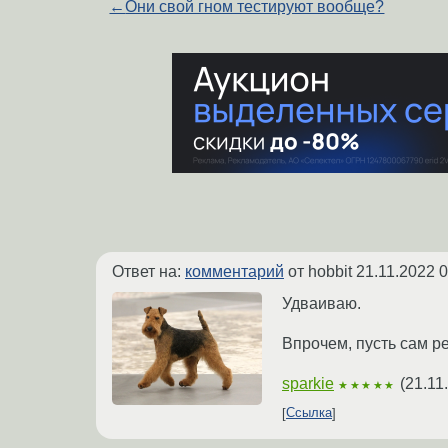
←
Они свой гном тестируют вообще?
Ответ на:
комментарий
от hobbit
21.11.2022 0
Удваиваю.
Впрочем, пусть сам ре
sparkie
(
21.11
★★★★★
Ссылка