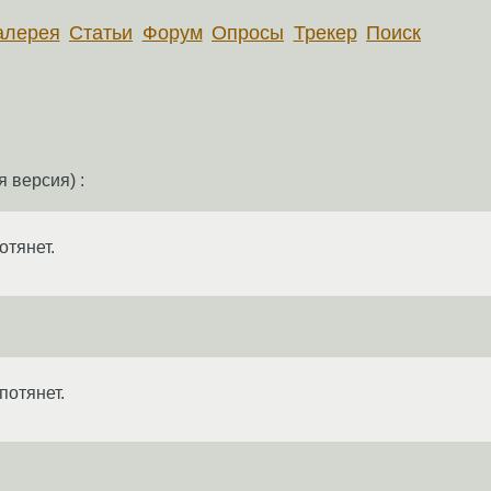
алерея
Статьи
Форум
Опросы
Трекер
Поиск
 версия) :
отянет.
потянет.