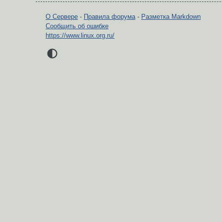
О Сервере
-
Правила форума
-
Разметка Markdown
Сообщить об ошибке
https://www.linux.org.ru/