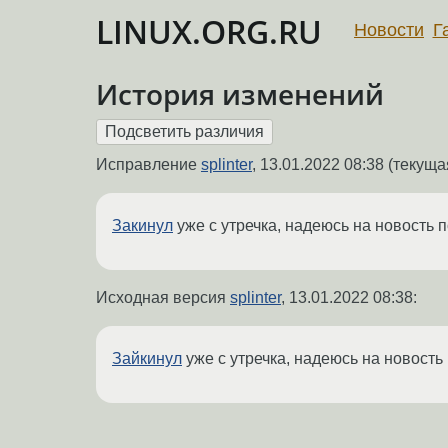
LINUX.ORG.RU
Новости
Г
История изменений
Исправление
splinter
,
13.01.2022 08:38
(текущая
Закинул
уже с утречка, надеюсь на новость п
Исходная версия
splinter
,
13.01.2022 08:38
:
Зайкинул
уже с утречка, надеюсь на новость 