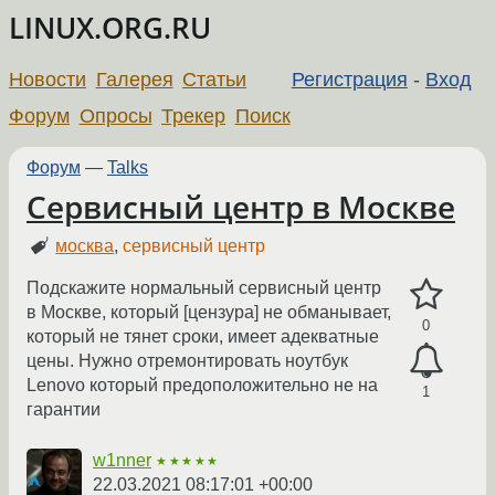
LINUX.ORG.RU
Новости
Галерея
Статьи
Регистрация
-
Вход
Форум
Опросы
Трекер
Поиск
Форум
—
Talks
Сервисный центр в Москве
москва
,
сервисный центр
Подскажите нормальный сервисный центр
в Москве, который [цензура] не обманывает,
0
который не тянет сроки, имеет адекватные
цены. Нужно отремонтировать ноутбук
Lenovo который предоположительно не на
1
гарантии
w1nner
★★★★★
22.03.2021 08:17:01 +00:00