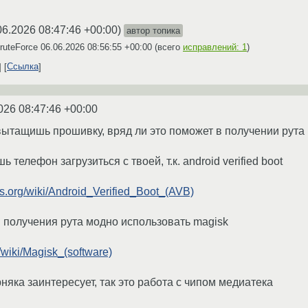
06.2026 08:47:46 +00:00
)
автор топика
ruteForce
06.06.2026 08:56:55 +00:00
(всего
исправлений: 1
)
Ссылка
026 08:47:46 +00:00
ытащишь прошивку, вряд ли это поможет в получении рута
 телефон загрузиться с твоей, т.к. android verified boot
tos.org/wiki/Android_Verified_Boot_(AVB)
 получения рута модно использовать magisk
g/wiki/Magisk_(software)
няка заинтересует, так это работа с чипом медиатека