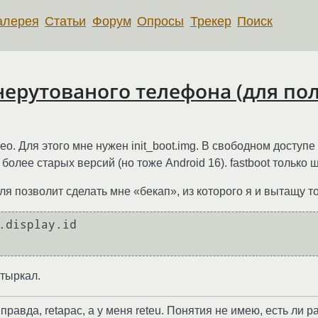
алерея
Статьи
Форум
Опросы
Трекер
Поиск
 нерутованого телефона (для по
eo. Для этого мне нужен init_boot.img. В свободном доступе
более старых версий (но тоже Android 16). fastboot только ш
я позволит сделать мне «бекап», из которого я и вытащу тот
.display.id

 тыркал.
равда, retapac, а у меня reteu. Понятия не имею, есть ли ра