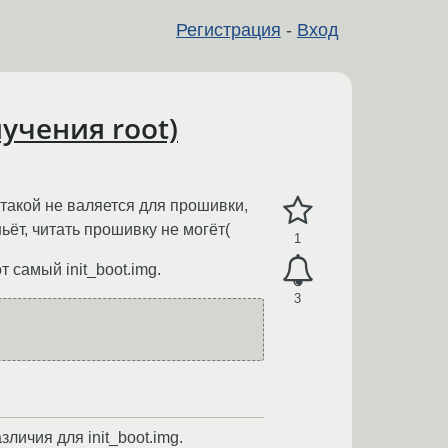
Регистрация
-
Вход
лучения root)
 такой не валяется для прошивки,
ьёт, читать прошивку не могёт(
1
 самый init_boot.img.
3
зличия для init_boot.img.