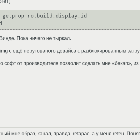
огёт(
 getprop ro.build.display.id

Винде. Пока ничего не тыркал.
ot.img с ещё нерутованого девайса с разблокированным загр
то софт от производителя позволит сделать мне «бекап», из
ный мне образ, канал, правда, retapac, а у меня reteu. Поня