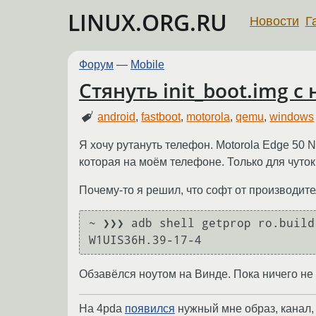
LINUX.ORG.RU
Новости
Г
Форум
—
Mobile
Стянуть init_boot.img с
android
,
fastboot
,
motorola
,
qemu
,
windows
Я хочу рутануть телефон. Motorola Edge 50 N
которая на моём телефоне. Только для чуток 
Почему-то я решил, что софт от производител
~ ❯❯❯ adb shell getprop ro.build
Обзавёлся ноутом на Винде. Пока ничего не
На 4pda
появился
нужный мне образ, канал, п