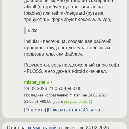
доверяешь, можно установить файрволл
afwall (но требует рут, т. к. завязан на
iptables) или rethink/netguard (рута не
требуют, т. к. формируют
локальный
vpn).
к фс
Inslular - песочница, создающая рабочий
профиль, откуда нет доступа к обычным
пользовательским файлам.
Разумеется, весь предложенный мною софт
- FLOSS, я его даже в f-droid скачивал.
mister_me
★★
24.02.2026 21:05:34 +00:00
Последнее исправление: mister_me
24.02.2026
21:05:51 +00:00
(всего
исправлений: 1
)
Ответить
Показать ответ
Ссылка
Ответ на:
комментарий
от mister_me
24.02.2026