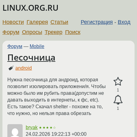
LINUX.ORG.RU
Новости
Галерея
Статьи
Регистрация
-
Вход
Форум
Опросы
Трекер
Поиск
Форум
—
Mobile
Песочница
android
Нужна песочница для андроид, которая
позволит изолировать приложени/я. Чтобы
1
можно было им рубить права(допустим не
давать выходить в интернеты, к фс, etc).
Есть такое? Скачал shelter - похоже на то,
1
что нужно, но нельзя права обрезать
bryak
★★★★☆
24.02.2026 19:22:13 +00:00