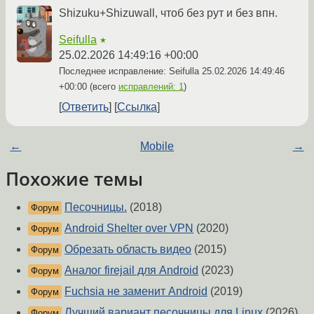
Shizuku+Shizuwall, чтоб без рут и без впн.
Seifulla
★
25.02.2026 14:49:16 +00:00
Последнее исправление: Seifulla
25.02.2026 14:49:46
+00:00
(всего
исправлений: 1
)
Ответить
Ссылка
←
Mobile
→
Похожие темы
Песочницы.
(2018)
Форум
Android Shelter over VPN
(2020)
Форум
Обрезать область видео
(2015)
Форум
Аналог firejail для Android
(2023)
Форум
Fuchsia не заменит Android
(2019)
Форум
Лучший вариант песочницы для Linux
(2026)
Форум