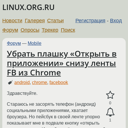
LINUX.ORG.RU
Новости
Галерея
Статьи
Регистрация
-
Вход
Форум
Опросы
Трекер
Поиск
Форум
—
Mobile
Убрать плашку «Открыть в
приложении» снизу ленты
FB из Chrome
android
,
chrome
,
facebook
Здравствуйте.
0
Стараюсь не засорять телефон (андроид)
социальными приложениями, хватает
броузера. Но пейсбук в своей ленте упорно
1
показывает мне в подвале кнопку «открыть