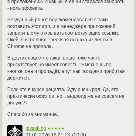
в приложении». И как бы я её ни старался забороть
- ноль эффекта.
Бездушный робот порекомендовал всё-таки
поставить этот апп, и в менеджере приложений
запретить ему открывать соответвующие ссылки.
Окей, я исполнил - бесячая плашка из ленты в
Chrome не пропала.
В других соцсетях такая вещь тоже часто
присутствует, но имеет совесть - жмякнешь по
кнопке, она и пропадёт, а тут как гвоздями прибитая
держится.
Если кто в курсе рецепта, буду очень рад. Да, это
практически оффтоп, но... андроид же не совсем не
линукс?)
Спасибо за внимание.
piyavking
★★★★★
01.02.2026 18:21:13 +00:00