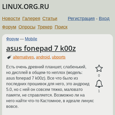
LINUX.ORG.RU
Новости
Галерея
Статьи
Регистрация
-
Вход
Форум
Опросы
Трекер
Поиск
Форум
—
Mobile
asus fonepad 7 k00z
alternatives
,
android
,
ubports
Есть очень древний планшет, слабенький,
но дисплей в общем-то неплох (модель:
0
asus fonepad 7 k00z). Все что было из
последних прошивок для него, это андроид
5.0, но с ней он совсем тяжко, маловато
1
памяти, не справляется. Возможно ли на
него найти что-то Кастомное, в идеале линукс
вовсе.