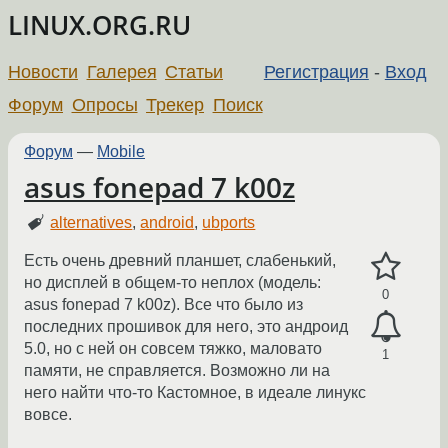
LINUX.ORG.RU
Новости
Галерея
Статьи
Регистрация
-
Вход
Форум
Опросы
Трекер
Поиск
Форум
—
Mobile
asus fonepad 7 k00z
alternatives
,
android
,
ubports
Есть очень древний планшет, слабенький,
но дисплей в общем-то неплох (модель:
0
asus fonepad 7 k00z). Все что было из
последних прошивок для него, это андроид
5.0, но с ней он совсем тяжко, маловато
1
памяти, не справляется. Возможно ли на
него найти что-то Кастомное, в идеале линукс
вовсе.