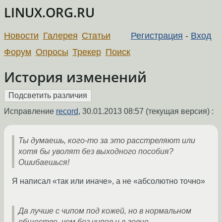
LINUX.ORG.RU
Новости
Галерея
Статьи
Регистрация
-
Вход
Форум
Опросы
Трекер
Поиск
История изменений
Исправление
record
,
30.01.2013 08:57
(текущая версия) :
Ты думаешь, кого-то за это расстреляют или
хотя бы уволят без выходного пособия?
Ошибаешься!
Я написал «так или иначе», а не «абсолютно точно»
Да лучше с чипом под кожей, но в нормальном
обществе, чем без чипов и в говне.