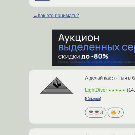
←
Как это понимать?
А делай как я - тыч в
LightDiver
(
14
★★★★★
Ссылка
3
2