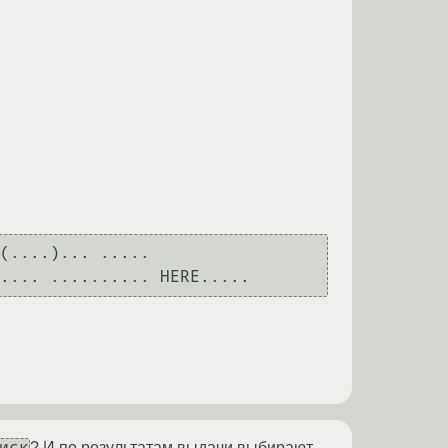
(....)... .....
иск
? И по результатам выдачи выбирают,