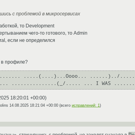
шись с проблемой в микросервисах
аботкой, то Development
ертыванием чего-то готового, то Admin
ral, если не определился
я в профиле?
....... .....(....)...Oooo... ......)../.....
2025 18:20:01 +00:00
)
olins
14.08.2025 18:21:04 +00:00
(всего
исправлений: 1
)
По
цаны», стокнувшись с проблемой, не заходят сначала в