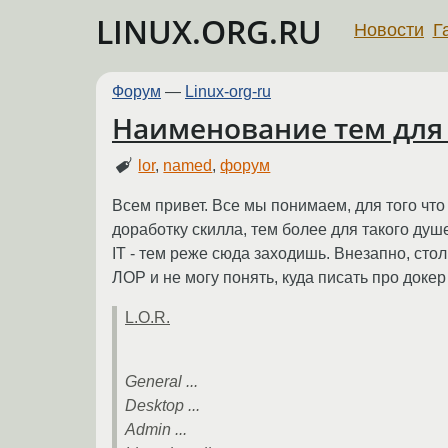
LINUX.ORG.RU
Новости
Г
Форум
—
Linux-org-ru
Наименование тем для
lor
,
named
,
форум
Всем привет. Все мы понимаем, для того чт
доработку скилла, тем более для такого душ
IT - тем реже сюда заходишь. Внезапно, с
ЛОР и не могу понять, куда писать про доке
L.O.R.
General ...
Desktop ...
Admin ...