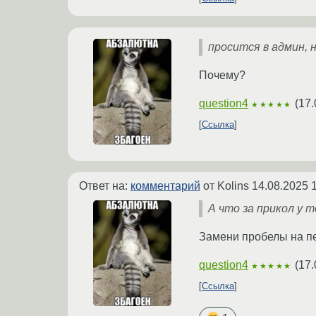
просится в админ, н
Почему?
question4
(
17.
★★★★★
Ссылка
Ответ на:
комментарий
от Kolins
14.08.2025 
А что за прикол у 
Замени пробелы на п
question4
(
17.
★★★★★
Ссылка