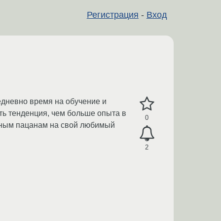
Регистрация
-
Вход
едневно время на обучение и
ть тенденция, чем больше опыта в
0
льным пацанам на свой любимый
2