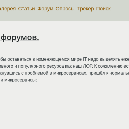
алерея
Статьи
Форум
Опросы
Трекер
Поиск
 форумов.
о бы оставаться в изменяющемся мире IT надо выделять еж
евного и популярного ресурса как наш ЛОР. К сожалению ес
толкнувшись с проблемой в микросервисах, пришёл к норма
р и микросервисы: