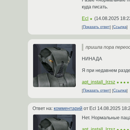
куда писать.
Ecl
(
14.08.2025 18:2
★
Показать ответ
Ссылка
пришла пора пере
НИНАДА
Я при недавнем раздел
apt_install_lrzsz
★★★★
Показать ответ
Ссылка
Ответ на:
комментарий
от Ecl
14.08.2025 18:
Нет. Нормальные пацан
apt_install_lrzsz
★★★★