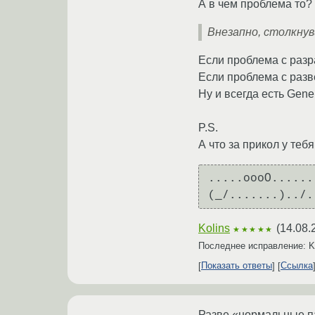
А в чем проблема то?
Внезапно, столкнув
Если проблема с разр
Если проблема с разв
Ну и всегда есть Gene
P.S.
А что за прикол у теб
.....oooO......
Kolins
(
14.08.
★★★★★
Последнее исправление: K
Показать ответы
Ссылка
Разве «нормальные па