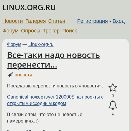
LINUX.ORG.RU
Новости
Галерея
Статьи
Регистрация
-
Вход
Форум
Опросы
Трекер
Поиск
Форум
—
Linux-org-ru
Все-таки надо новость
перенести...
новости
Предлагаю перенести новость в «новости».
0
Canonical пожертвует 120000$ на проекты с
открытым исходным кодом
1
В связи с тем, что это не новость о
намерениях. :)