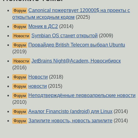
Canonical пожертвует 120000$ на проекты с
Форум
открытым исходным кодом
(2025)
Моник в ДС2
(2014)
Форум
Symbian OS станет открытой
(2009)
Новости
Провайдер British Telecom выбрал Ubuntu
Форум
(2019)
JetBrains Night@Academ, Новосибирск
Новости
(2016)
Новости
(2018)
Форум
новости
(2015)
Форум
Неподтверждённые первоапрельские новости
Форум
(2010)
Аналог Financisto (android) для Linux
(2014)
Форум
Запилите новость, новость запилите
(2014)
Форум