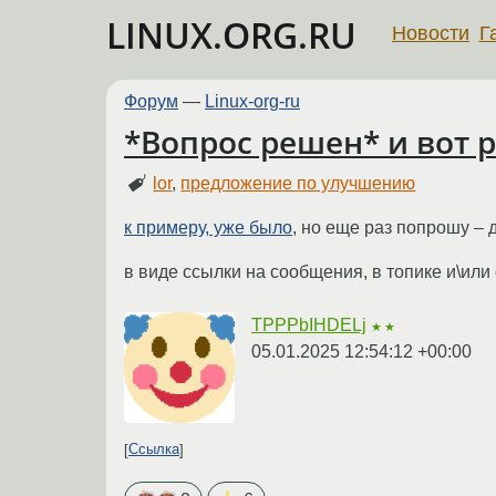
LINUX.ORG.RU
Новости
Г
Форум
—
Linux-org-ru
*Вопрос решен* и вот р
lor
,
предложение по улучшению
к примеру, уже было
, но еще раз попрошу –
в виде ссылки на сообщения, в топике и\или
TPPPbIHDELj
★★
05.01.2025 12:54:12 +00:00
Ссылка