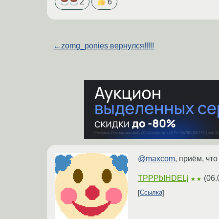
2
6
←
zomg_ponies вернулся!!!!!
@maxcom
, приём, чт
TPPPbIHDELj
(
06.
★★
Ссылка