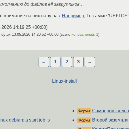
 умолчанию до файлов efi загрузчиков…
оё внимание на них пару раз.
Например.
Те самые ‘UEFI OS’,
.2026 14:19:25 +00:00
)
ndytux
13.05.2026 14:20:52 +00:00
(всего
исправлений: 1
)
←
1
2
3
→
Linux-install
Самопроизвольно
Форум
x debian: a start job is
Второй экземпляр
Форум