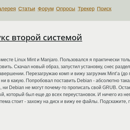
алерея
Статьи
Форум
Опросы
Трекер
Поиск
укс второй системой
месте Linux Mint и Manjaro. Пользовался я практически толь
овить. Скачал новый образ, запустил установку, снес раздел
вершении. Перезагружаю комп и вижу загрузчик Mint’а (до 
 - ни в какую. Попробовал поставить Debian - абсолютно так
ro, ни Debian не могут почему-то прописать свой GRUB. Остае
ый, который был еще до всех переустановок. И ничего из нег
тема стоит - захожу на диск и вижу ее файлы. Подскажите, 