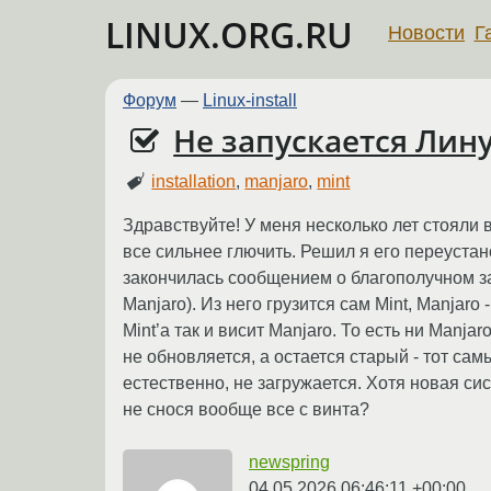
LINUX.ORG.RU
Новости
Г
Форум
—
Linux-install
Не запускается Лин
installation
,
manjaro
,
mint
Здравствуйте! У меня несколько лет стояли в
все сильнее глючить. Решил я его переустан
закончилась сообщением о благополучном за
Manjaro). Из него грузится сам Mint, Manjaro
Mint’а так и висит Manjaro. То есть ни Manja
не обновляется, а остается старый - тот сам
естественно, не загружается. Хотя новая сис
не снося вообще все с винта?
newspring
04.05.2026 06:46:11 +00:00