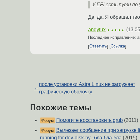
У EFI есть пути по
Да, да. Я обращал тв
andytux
(
13.05
★★★★★
Последнее исправление: a
Ответить
Ссылка
после установки Astra Linux не загружает
←
графическую оболочку
Похожие темы
Помогите восстановить grub
(2011)
Форум
Вылезает сообщение при загрузке linu
Форум
running for dev-disk-by...бла-бла-бла
(2015)