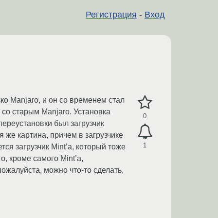
Регистрация
-
Вход
ко Manjaro, и он со временем стал
 со старым Manjaro. Установка
0
переустановки был загрузчик
ая же картина, причем в загрузчике
1
тся загрузчик Mint’а, который тоже
о, кроме самого Mint’a,
пожалуйста, можно что-то сделать,