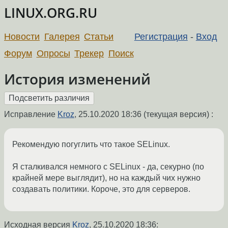
LINUX.ORG.RU
Новости
Галерея
Статьи
Регистрация
-
Вход
Форум
Опросы
Трекер
Поиск
История изменений
Исправление
Kroz
,
25.10.2020 18:36
(текущая версия) :
Рекомендую погуглить что такое SELinux.
Я сталкивался немного с SELinux - да, секурно (по
крайней мере выглядит), но на каждый чих нужно
создавать политики. Короче, это для серверов.
Исходная версия
Kroz
,
25.10.2020 18:36
: