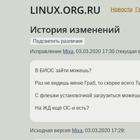
LINUX.ORG.RU
Новости
Г
История изменений
Исправление
Mixa
,
03.03.2020 17:30
(текущая в
В БИОС зайти можешь?
Раз не видишь меню Граб, то скорее всего Т
С флешки установочной загрузиться можеш
На ЖД ещё ОС-и есть?
Исходная версия
Mixa
,
03.03.2020 17:29
: