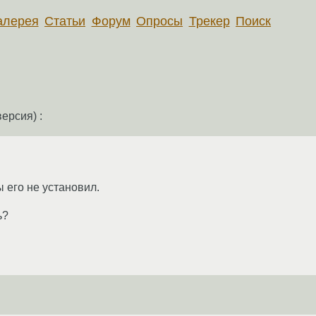
алерея
Статьи
Форум
Опросы
Трекер
Поиск
ерсия) :
ы его не установил.
ь?