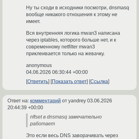
Ну ты сходи в исходники посмотри, dnsmasq
вообще никакого отношения к этому не
имеет.
Вся внутренняя логика mwan3 написана
через iptables, которого больше нет, и к
современному netfilter mwan3
приклеивается только на жевачку.
anonymous
04.06.2026 06:30:44 +00:00
Ответить
Показать ответ
Ссылка
Ответ на:
комментарий
от yandrey
03.06.2026
20:44:39 +00:00
nftset в dnsmasq замечательно
работает
Это если весь DNS заворачивать через