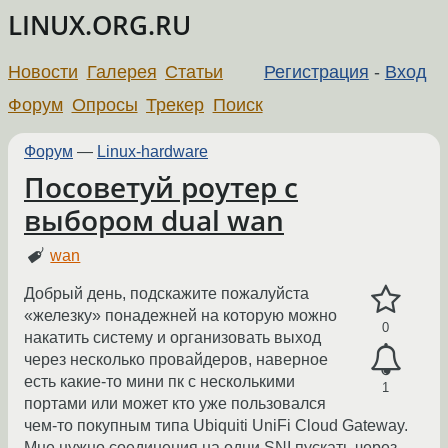
LINUX.ORG.RU
Новости
Галерея
Статьи
Регистрация
-
Вход
Форум
Опросы
Трекер
Поиск
Форум
—
Linux-hardware
Посоветуй роутер с
выбором dual wan
wan
Добрый день, подскажите пожалуйста
«железку» понадежней на которую можно
0
накатить систему и организовать выход
через несколько провайдеров, наверное
есть какие-то мини пк с несколькими
1
портами или может кто уже пользовался
чем-то покупным типа Ubiquiti UniFi Cloud Gateway.
Мне нужно соединения на одни SNI пускать через