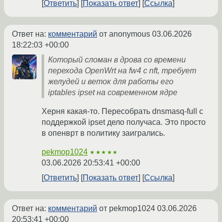
Ответить
Показать ответ
Ссылка
Ответ на:
комментарий
от anonymous
03.06.2026
18:22:03 +00:00
Который сломан в дрова со времени
перехода OpenWrt на fw4 с nft, требует
желудей и веток для работы его
iptables ipset на современном ядре
Херня какая-то. Пересобрать dnsmasq-full с
поддержкой ipset дело получаса. Это просто
в опенврт в политику заигрались.
pekmop1024
★★★★★
03.06.2026 20:53:41 +00:00
Ответить
Показать ответ
Ссылка
Ответ на:
комментарий
от pekmop1024
03.06.2026
20:53:41 +00:00