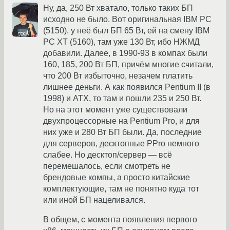
Ну, да, 250 Вт хватало, только таких БП
исходно не было. Вот оригинальная IBM PC
(5150), у неё был БП 65 Вт, ей на смену IBM
PC XT (5160), там уже 130 Вт, ибо НЖМД
добавили. Далее, в 1990-93 в компах были
160, 185, 200 Вт БП, причём многие считали,
что 200 Вт избыточно, незачем платить
лишнее деньги. А как появился Pentium II (в
1998) и ATX, то там и пошли 235 и 250 Вт.
Но на этот момент уже существовали
двухпроцессорные на Pentium Pro, и для
них уже и 280 Вт БП были. Да, последние
для серверов, десктопные PPro немного
слабее. Но десктоп/сервер — всё
перемешалось, если смотреть не
брендовые компы, а просто китайские
комплектующие, там не понятно куда тот
или иной БП нацеливался.
В общем, с момента появления первого