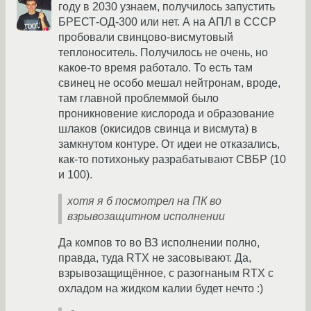
году в 2030 узнаем, получилось запустить
БРЕСТ-ОД-300 или нет. А на АПЛ в СССР
пробовали свинцово-висмутовый
теплоноситель. Получилось не очень, но
какое-то время работало. То есть там
свинец не особо мешал нейтронам, вроде,
там главной проблеммой было
проникновение кислорода и образование
шлаков (окисидов свинца и висмута) в
замкнутом контуре. От идеи не отказались,
как-то потихоньку разрабатывают СВБР (10
и 100).
хотя я б посмотрел на ПК во
взрывозащитном исполнении
Да компов то во ВЗ исполнении полно,
правда, туда RTX не засовывают. Да,
взрывозащищённое, с разогнаным RTX с
охладом на жидком калии будет нечто :)