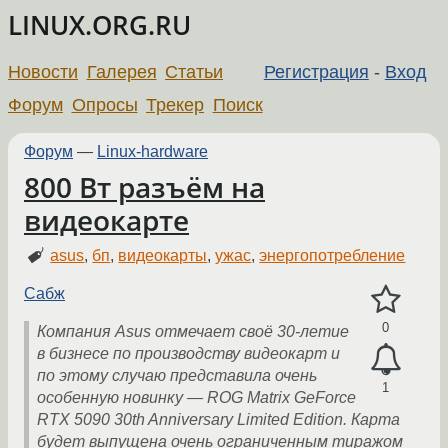
LINUX.ORG.RU
Новости
Галерея
Статьи
Регистрация
-
Вход
Форум
Опросы
Трекер
Поиск
Форум
—
Linux-hardware
800 Вт разъём на
видеокарте
asus
,
бп
,
видеокарты
,
ужас
,
энергопотребление
Сабж
0
Компания Asus отмечает своё 30-летие
в бизнесе по производству видеокарт и
по этому случаю представила очень
1
особенную новинку — ROG Matrix GeForce
RTX 5090 30th Anniversary Limited Edition. Карта
будет выпущена очень ограниченным тиражом