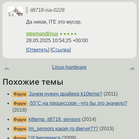
it8718-isa-0228
Да никак, ITE это мусор.
steemandlinux
★★★★★
28.05.2025 10:54:25 +00:00
Ответить
Ссылка
←
Linux-hardware
→
Похожие темы
Зачем нужен драйвер k10temp?
(2011)
Форум
-55°C на процессоре - что бы это значило?
Форум
(2018)
k8temp, it8718, sensors
(2014)
Форум
lm_sensors какая-то фигня???
(2015)
Форум
[:|||:]меряемся
(2009)
Форум