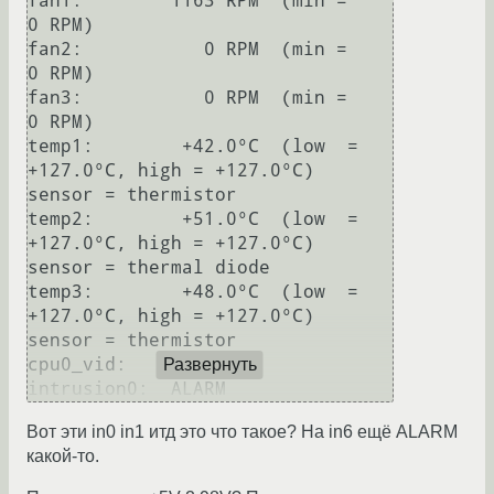
fan1:        1163 RPM  (min =    
0 RPM)

fan2:           0 RPM  (min =    
0 RPM)

fan3:           0 RPM  (min =    
0 RPM)

temp1:        +42.0°C  (low  = 
+127.0°C, high = +127.0°C)  
sensor = thermistor

temp2:        +51.0°C  (low  = 
+127.0°C, high = +127.0°C)  
sensor = thermal diode

temp3:        +48.0°C  (low  = 
+127.0°C, high = +127.0°C)  
sensor = thermistor

cpu0_vid:    +1.050 V

Развернуть
Вот эти in0 in1 итд это что такое? На in6 ещё ALARM
какой-то.