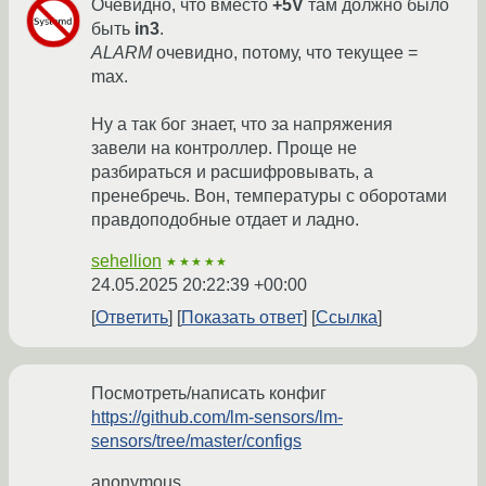
Очевидно, что вместо
+5V
там должно было
быть
in3
.
ALARM
очевидно, потому, что текущее =
max.
Ну а так бог знает, что за напряжения
завели на контроллер. Проще не
разбираться и расшифровывать, а
пренебречь. Вон, температуры с оборотами
правдоподобные отдает и ладно.
sehellion
★★★★★
24.05.2025 20:22:39 +00:00
Ответить
Показать ответ
Ссылка
Посмотреть/написать конфиг
https://github.com/lm-sensors/lm-
sensors/tree/master/configs
anonymous