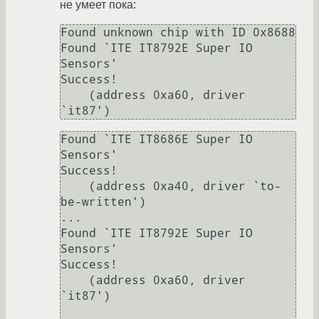
не умеет пока:
Found unknown chip with ID 0x8688

Found `ITE IT8792E Super IO 
Sensors'                        
Success!

    (address 0xa60, driver 
Found `ITE IT8686E Super IO 
Sensors'                        
Success!

    (address 0xa40, driver `to-
be-written')

...

Found `ITE IT8792E Super IO 
Sensors'                        
Success!

    (address 0xa60, driver 
`it87')
