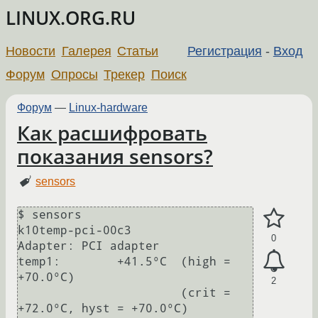
LINUX.ORG.RU
Новости
Галерея
Статьи
Регистрация
-
Вход
Форум
Опросы
Трекер
Поиск
Форум
—
Linux-hardware
Как расшифровать
показания sensors?
sensors
$ sensors

k10temp-pci-00c3

0
Adapter: PCI adapter

temp1:        +41.5°C  (high = 
+70.0°C)

2
                       (crit = 
+72.0°C, hyst = +70.0°C)
