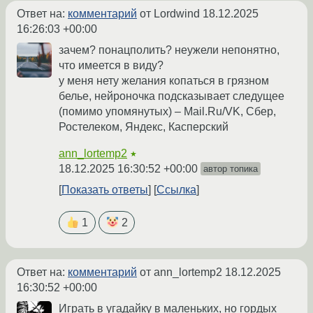
Ответ на:
комментарий
от Lordwind
18.12.2025
16:26:03 +00:00
зачем? понацполить? неужели непонятно,
что имеется в виду?
у меня нету желания копаться в грязном
белье, нейроночка подсказывает следущее
(помимо упомянутых) – Mail.Ru/VK, Сбер,
Ростелеком, Яндекс, Касперский
ann_lortemp2
★
18.12.2025 16:30:52 +00:00
автор топика
Показать ответы
Ссылка
1
2
Ответ на:
комментарий
от ann_lortemp2
18.12.2025
16:30:52 +00:00
Играть в угадайку в маленьких, но гордых