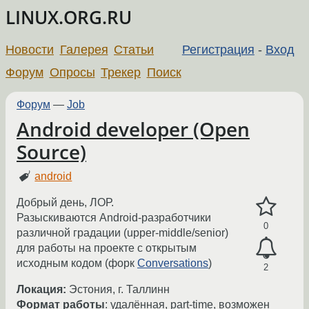
LINUX.ORG.RU
Новости
Галерея
Статьи
Регистрация
-
Вход
Форум
Опросы
Трекер
Поиск
Форум
—
Job
Android developer (Open
Source)
android
Добрый день, ЛОР.
Разыскиваются Android-разработчики
0
различной градации (upper-middle/senior)
для работы на проекте с открытым
исходным кодом (форк
Conversations
)
2
Локация:
Эстония, г. Таллинн
Формат работы
: удалённая, part-time, возможен