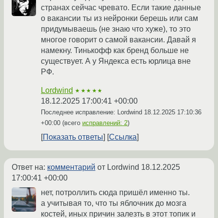
странах сейчас чревато. Если такие данные
о вакансии ты из нейронки берешь или сам
придумываешь (не знаю что хуже), то это
многое говорит о самой вакансии. Давай я
намекну. Тинькофф как бренд больше не
существует. А у Яндекса есть юрлица вне
РФ.
Lordwind
★★★★★
18.12.2025 17:00:41 +00:00
Последнее исправление: Lordwind
18.12.2025 17:10:36
+00:00
(всего
исправлений: 2
)
Показать ответы
Ссылка
Ответ на:
комментарий
от Lordwind
18.12.2025
17:00:41 +00:00
нет, потроллить сюда пришёл именно ты.
а учитывая то, что ты яблочник до мозга
костей, иных причин залезть в этот топик и