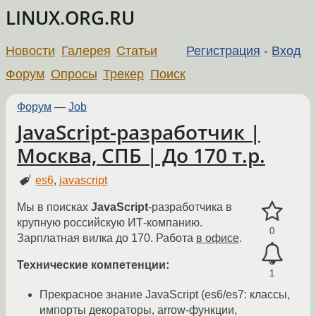
LINUX.ORG.RU
Новости
Галерея
Статьи
Регистрация
-
Вход
Форум
Опросы
Трекер
Поиск
Форум
—
Job
JavaScript-разработчик |
Москва, СПБ | До 170 т.р.
es6
,
javascript
Мы в поисках
JavaScript
-разработчика в
крупную российскую ИТ-компанию.
0
Зарплатная вилка до 170. Работа
в офисе
.
Технические компетенции:
1
Прекрасное знание JavaScript (es6/es7: классы,
импорты декораторы, arrow-функции,