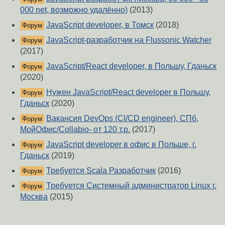
000 net, возможно удалённо)
(2013)
JavaScript developer, в Томск
(2018)
Форум
JavaScript-разработчик на Flussonic Watcher
Форум
(2017)
JavaScript/React developer, в Польшу, Гданьск
Форум
(2020)
Нужен JavaScript/React developer в Польшу,
Форум
Гданьск
(2020)
Вакансия DevOps (CI/CD engineer), СПб,
Форум
МойОфис/Collabio- от 120 т.р.
(2017)
JavaScript developer в офис в Польше, г.
Форум
Гданьск
(2019)
Требуется Scala Разработчик
(2016)
Форум
Требуется Системный администратор Linux г.
Форум
Москва
(2015)