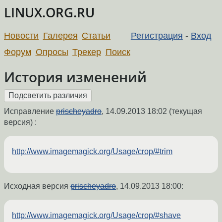
LINUX.ORG.RU
Новости
Галерея
Статьи
Регистрация
-
Вход
Форум
Опросы
Трекер
Поиск
История изменений
Исправление
prischeyadro
,
14.09.2013 18:02
(текущая
версия) :
http://www.imagemagick.org/Usage/crop/#trim
Исходная версия
prischeyadro
,
14.09.2013 18:00
:
http://www.imagemagick.org/Usage/crop/#shave