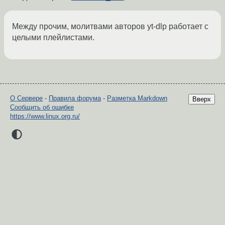
Между прочим, молитвами авторов yt-dlp работает с
целыми плейлистами.
О Сервере
-
Правила форума
-
Разметка Markdown
Вверх
Сообщить об ошибке
https://www.linux.org.ru/