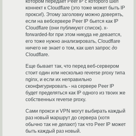
котором передает Peer IP с которого шел
коннект к Cloudflare (это тоже может быть IP
прокси!). Этому заголовку можно доверять,
если на вебсервере Peer IP бьется как IP
Cloudflare (они публикуют список). x-
forwarded-for при этом никуда не девается,
его тоже нужно анализировать, Cloudflare
ничего не знает о том, как шел запрос
до
Cloudflare.
Еще бывает так, что перед веб-сервером
стоит один или несколько reverse proxy типа
nginx, и если их неправильно
сконфигурировать - на сервере Peer IP
будет пределяться как IP одного из твоих же
собственных reverse proxy.
Сами прокси и VPN могут выбирать каждый
раз новый маршрут до сервера (хотя
обычно так не делают) так что Peer IP может
быть каждый раз новый.