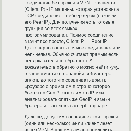
соединение без прокси и VPN. IP клиента
(Client IP) - IP машины, которая установила
TCP соединение с вебсервером (назовем
его Peer IP). Для получения есть готовые
функции во всех языках
программирования. Прямое соединение
значит все просто, Client IP == Peer IP.
Достоверно понять прямое соединение или
нет - нельзя, Обычно считают прямым если
нет доказательств обратного. А
доказательств обратного можно найти кучу,
в зависимости от паранойи вебмастера,
вплоть до того что сравнивать врмя в
браузере с временем в стране которое
бьется по GeoIP этого самого IP, или
анализировать опять же GeoIP и языки
бразера из заголовка accept-language.
Дальше, допустим посредине стоит прокси
(один или несколько) и/или клиент лезет
через VPN. В общем случае определить