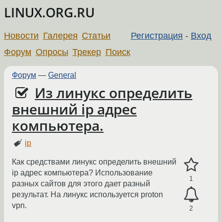
LINUX.ORG.RU
Новости
Галерея
Статьи
Регистрация
-
Вход
Форум
Опросы
Трекер
Поиск
Форум
—
General
Из линукс определить
внешний ip адрес
компьютера.
ip
Как средствами линукс определить внешний
ip адрес компьютера? Использование
1
разных сайтов для этого дает разный
результат. На линукс используется proton
vpn.
2