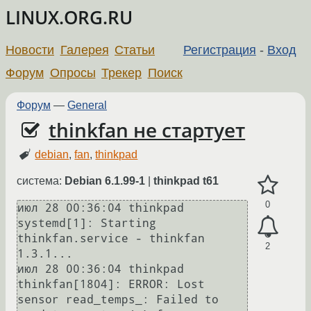
LINUX.ORG.RU
Новости
Галерея
Статьи
Регистрация
-
Вход
Форум
Опросы
Трекер
Поиск
Форум
—
General
thinkfan не стартует
debian
,
fan
,
thinkpad
система:
Debian 6.1.99-1
|
thinkpad t61
0
июл 28 00:36:04 thinkpad 
systemd[1]: Starting 
thinkfan.service - thinkfan 
2
1.3.1...

июл 28 00:36:04 thinkpad 
thinkfan[1804]: ERROR: Lost 
sensor read_temps_: Failed to 