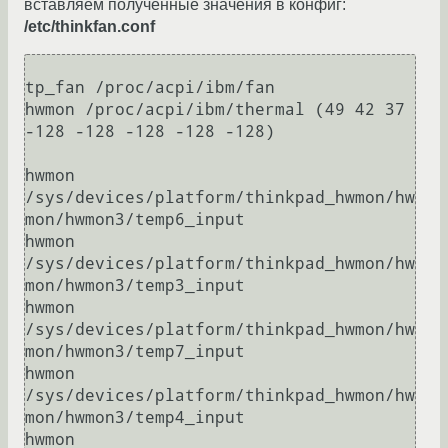
вставляем полученные значения в конфиг:
/etc/thinkfan.conf
tp_fan /proc/acpi/ibm/fan

hwmon /proc/acpi/ibm/thermal (49 42 37 
-128 -128 -128 -128 -128)

hwmon 
/sys/devices/platform/thinkpad_hwmon/hw
mon/hwmon3/temp6_input

hwmon 
/sys/devices/platform/thinkpad_hwmon/hw
mon/hwmon3/temp3_input

hwmon 
/sys/devices/platform/thinkpad_hwmon/hw
mon/hwmon3/temp7_input

hwmon 
/sys/devices/platform/thinkpad_hwmon/hw
mon/hwmon3/temp4_input

hwmon 