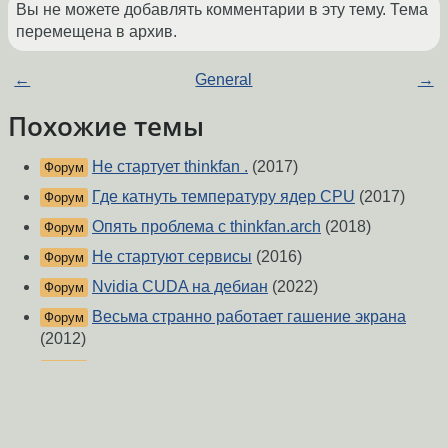
Вы не можете добавлять комментарии в эту тему. Тема
перемещена в архив.
←
General
→
Похожие темы
Не стартует thinkfan .
(2017)
Форум
Где катнуть температуру ядер CPU
(2017)
Форум
Опять проблема с thinkfan.arch
(2018)
Форум
Не стартуют сервисы
(2016)
Форум
Nvidia CUDA на дебиан
(2022)
Форум
Весьма странно работает гашение экрана
Форум
(2012)
не выполняется комманда через systemd
Форум
(2020)
bluetooth'а нету на thinkpad x220 в ubuntu
Форум
14.04
(2014)