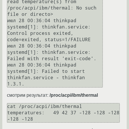
read temperature(s) from 
/proc/acpi/ibm/thermal: No such 
file or directo>

июл 28 00:36:04 thinkpad 
systemd[1]: thinkfan.service: 
Control process exited, 
code=exited, status=1/FAILURE

июл 28 00:36:04 thinkpad 
systemd[1]: thinkfan.service: 
Failed with result 'exit-code'.

июл 28 00:36:04 thinkpad 
systemd[1]: Failed to start 
thinkfan.service - thinkfan 
смотрим результат:
/proc/acpi/ibm/thermal
cat /proc/acpi/ibm/thermal 

temperatures:	49 42 37 -128 -128 -128 