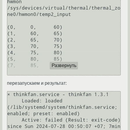
hwmon 
/sys/devices/virtual/thermal/thermal_zo
ne0/hwmon0/temp2_input

(0,	0,	60)

(1,	60,	65)

(2,	65,	70)

(3,	70,	75)

(4,	75,	80)

(5,	80,	85)

(7,	85,	32767)

Развернуть
перезапускаем и результат:
× thinkfan.service - thinkfan 1.3.1

     Loaded: loaded 
(/lib/systemd/system/thinkfan.service; 
enabled; preset: enabled)

     Active: failed (Result: exit-code) 
since Sun 2024-07-28 00:50:07 +07; 7min 