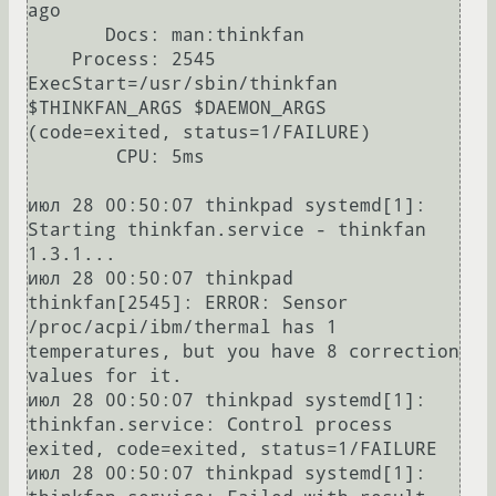
ago

       Docs: man:thinkfan

    Process: 2545 
ExecStart=/usr/sbin/thinkfan 
$THINKFAN_ARGS $DAEMON_ARGS 
(code=exited, status=1/FAILURE)

        CPU: 5ms

июл 28 00:50:07 thinkpad systemd[1]: 
Starting thinkfan.service - thinkfan 
1.3.1...

июл 28 00:50:07 thinkpad 
thinkfan[2545]: ERROR: Sensor 
/proc/acpi/ibm/thermal has 1 
temperatures, but you have 8 correction 
values for it.

июл 28 00:50:07 thinkpad systemd[1]: 
thinkfan.service: Control process 
exited, code=exited, status=1/FAILURE

июл 28 00:50:07 thinkpad systemd[1]: 