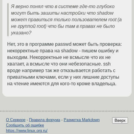
Я верно понял что в системе где-то глубоко
могут быть зашиты настройки что shadow
может правиться только пользователем root (а
не группой root) что бы там в правах не было
указано?
Нет, это в программе passwd может быть проверка:
некорректные права на shadow - пишем ошибку и
выходим. Некорректные не всмысле что их не
хватает, а всмысле что они небезопасные. ssh
вроде например так же отказывается работать с
приватными ключами, если у них лишние доступы
на чтение имеются для кого-то кроме владельца.
О Сервере
-
Правила форума
-
Разметка Markdown
Вверх
Сообщить об ошибке
https://www.linux.org.ru/