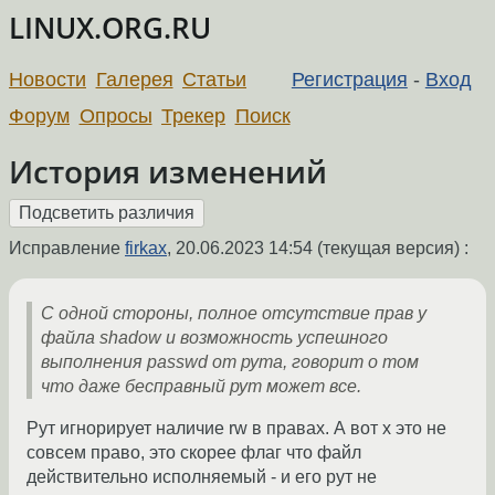
LINUX.ORG.RU
Новости
Галерея
Статьи
Регистрация
-
Вход
Форум
Опросы
Трекер
Поиск
История изменений
Исправление
firkax
,
20.06.2023 14:54
(текущая версия) :
С одной стороны, полное отсутствие прав у
файла shadow и возможность успешного
выполнения passwd от рута, говорит о том
что даже бесправный рут может все.
Рут игнорирует наличие rw в правах. А вот x это не
совсем право, это скорее флаг что файл
действительно исполняемый - и его рут не