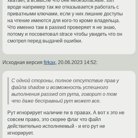
хватает, а всмысле что они небезопасные. ssh
вроде например так же отказывается работать с
приватными ключами, если у них лишние доступы
на чтение имеются для кого-то кроме владельца.
Что именно там в passwd проверяет я не знаю,
потому и посоветовал strace чтобы увидеть что он
смотрел перед выдачей ошибки.
Исходная версия
firkax
,
20.06.2023 14:52
:
С одной стороны, полное отсутствие прав у
файла shadow и возможность успешного
выполнения passwd от рута, говорит о том
что даже бесправный рут может все.
Рут игнорирует наличие rw в правах. А вот x это не
совсем право, это скорее флаг что файл
действительно исполняемый - и его рут не
игнорирует.