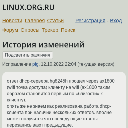
LINUX.ORG.RU
Новости
Галерея
Статьи
Регистрация
-
Вход
Форум
Опросы
Трекер
Поиск
История изменений
Исправление
pfg
,
12.10.2022 22:04
(текущая версия) :
ответ dhcp-сервера hg8245h прошел через ax1800
(wifi точка доступа) клиенту на wifi (ax1800 таким
образом становится первым по «близости» к
клиенту).
опять же не знаем как реализована работа dhcp-
клиента при наличии нескольких ответов. вполне
может получится что последующие ответы
перезаписывают предыдущие.