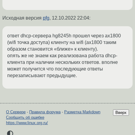
Исходная версия
pfg
,
12.10.2022 22:04
:
ответ dhcp-сервера hg8245h прошел через ax1800
(wifi точка доступа) клиенту на wifi (ax1800 таким
образом становится «ближе» к клиенту).
опять же не знаем как реализована работа dhcp-
клиента при наличии нескольких ответов. вполне
может получится что последующие ответы
перезаписывают предыдущие.
О Сервере
-
Правила форума
-
Разметка Markdown
Вверх
Сообщить об ошибке
https://www.linux.org.ru/