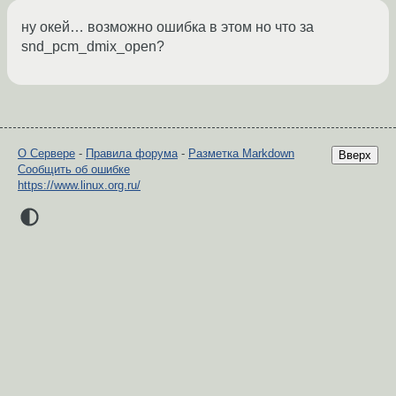
ну окей… возможно ошибка в этом но что за
snd_pcm_dmix_open?
О Сервере
-
Правила форума
-
Разметка Markdown
Вверх
Сообщить об ошибке
https://www.linux.org.ru/