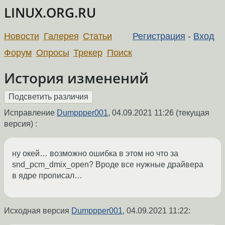
LINUX.ORG.RU
Новости
Галерея
Статьи
Регистрация
-
Вход
Форум
Опросы
Трекер
Поиск
История изменений
Исправление
Dumppper001
,
04.09.2021 11:26
(текущая
версия) :
ну окей… возможно ошибка в этом но что за
snd_pcm_dmix_open? Вроде все нужные драйвера
в ядре прописал…
Исходная версия
Dumppper001
,
04.09.2021 11:22
: