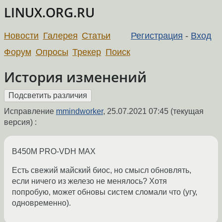
LINUX.ORG.RU
Новости
Галерея
Статьи
Регистрация
-
Вход
Форум
Опросы
Трекер
Поиск
История изменений
Исправление
mmindworker
,
25.07.2021 07:45
(текущая
версия) :
B450M PRO-VDH MAX
Есть свежий майский биос, но смысл обновлять,
если ничего из железо не менялось? Хотя
попробую, может обновы систем сломали что (угу,
одновременно).