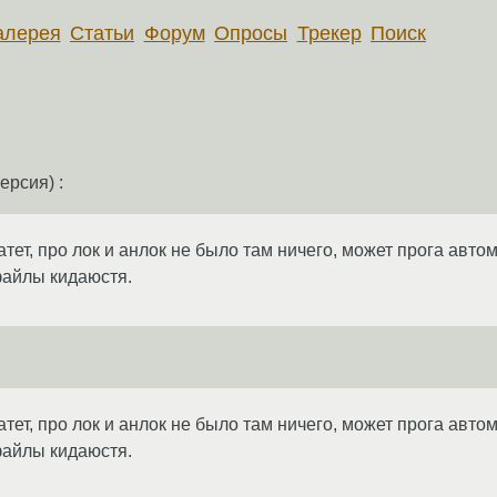
алерея
Статьи
Форум
Опросы
Трекер
Поиск
ерсия) :
тет, про лок и анлок не было там ничего, может прога авто
файлы кидаюстя.
тет, про лок и анлок не было там ничего, может прога авто
файлы кидаюстя.