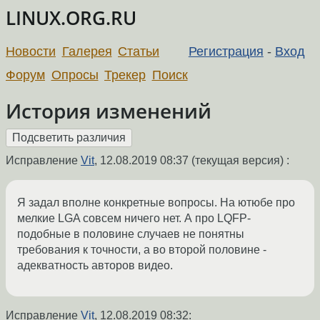
LINUX.ORG.RU
Новости
Галерея
Статьи
Регистрация
-
Вход
Форум
Опросы
Трекер
Поиск
История изменений
Исправление
Vit
,
12.08.2019 08:37
(текущая версия) :
Я задал вполне конкретные вопросы. На ютюбе про
мелкие LGA совсем ничего нет. А про LQFP-
подобные в половине случаев не понятны
требования к точности, а во второй половине -
адекватность авторов видео.
Исправление
Vit
,
12.08.2019 08:32
: