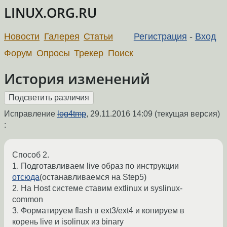
LINUX.ORG.RU
Новости
Галерея
Статьи
Регистрация
-
Вход
Форум
Опросы
Трекер
Поиск
История изменений
Исправление
log4tmp
,
29.11.2016 14:09
(текущая версия)
:
Способ 2.
1. Подготавливаем live образ по инструкции
отсюда
(останавливаемся на Step5)
2. На Host системе ставим extlinux и syslinux-
common
3. Форматируем flash в ext3/ext4 и копируем в
корень live и isolinux из binary