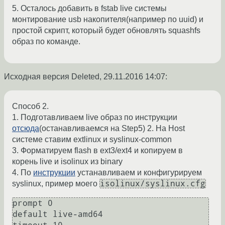
5. Осталось добавить в fstab live системы
монтирование usb накопителя(например по uuid) и
простой скрипт, который будет обновлять squashfs
образ по команде.
Исходная версия Deleted,
29.11.2016 14:07
:
Способ 2.
1. Подготавливаем live образ по инструкции
отсюда
(останавливаемся на Step5) 2. На Host
системе ставим extlinux и syslinux-common
3. Форматируем flash в ext3/ext4 и копируем в
корень live и isolinux из binary
4. По
инструкции
устанавливаем и конфигурируем
isolinux/syslinux.cfg
syslinux, пример моего
prompt 0

default live-amd64
