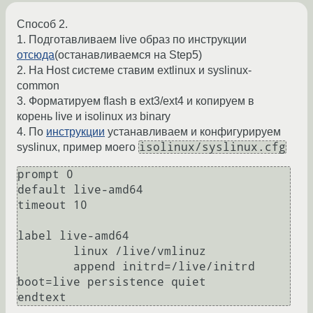
Способ 2.
1. Подготавливаем live образ по инструкции
отсюда
(останавливаемся на Step5)
2. На Host системе ставим extlinux и syslinux-
common
3. Форматируем flash в ext3/ext4 и копируем в
корень live и isolinux из binary
4. По
инструкции
устанавливаем и конфигурируем
isolinux/syslinux.cfg
syslinux, пример моего
prompt 0

default live-amd64

timeout 10

label live-amd64

	linux /live/vmlinuz

	append initrd=/live/initrd 
boot=live persistence quiet
