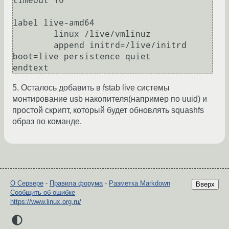
timeout 10

label live-amd64

	linux /live/vmlinuz

	append initrd=/live/initrd 
boot=live persistence quiet

5. Осталось добавить в fstab live системы
монтирование usb накопителя(например по uuid) и
простой скрипт, который будет обновлять squashfs
образ по команде.
О Сервере
-
Правила форума
-
Разметка Markdown
Вверх
Сообщить об ошибке
https://www.linux.org.ru/