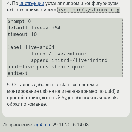
4. По
инструкции
устанавливаем и конфигурируем
isolinux/syslinux.cfg
extlinux, пример моего
prompt 0

default live-amd64

timeout 10

label live-amd64

	linux /live/vmlinuz

	append initrd=/live/initrd 
boot=live persistence quiet

5. Осталось добавить в fstab live системы
монтирование usb накопителя(например по uuid) и
простой скрипт, который будет обновлять squashfs
образ по команде.
Исправление
log4tmp
,
29.11.2016 14:08
: