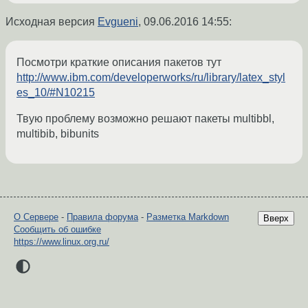
Исходная версия
Evgueni
,
09.06.2016 14:55
:
Посмотри краткие описания пакетов тут
http://www.ibm.com/developerworks/ru/library/latex_styl
es_10/#N10215
Твую проблему возможно решают пакеты multibbl,
multibib, bibunits
О Сервере
-
Правила форума
-
Разметка Markdown
Вверх
Сообщить об ошибке
https://www.linux.org.ru/