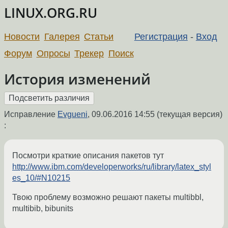
LINUX.ORG.RU
Новости
Галерея
Статьи
Регистрация
-
Вход
Форум
Опросы
Трекер
Поиск
История изменений
Исправление
Evgueni
,
09.06.2016 14:55
(текущая версия)
:
Посмотри краткие описания пакетов тут
http://www.ibm.com/developerworks/ru/library/latex_styl
es_10/#N10215
Твою проблему возможно решают пакеты multibbl,
multibib, bibunits