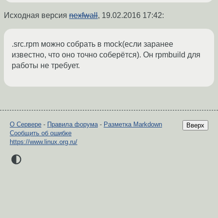
Исходная версия
nexfwall
,
19.02.2016 17:42
:
.src.rpm можно собрать в mock(если заранее
известно, что оно точно соберётся). Он rpmbuild для
работы не требует.
О Сервере
-
Правила форума
-
Разметка Markdown
Вверх
Сообщить об ошибке
https://www.linux.org.ru/