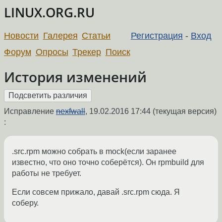
LINUX.ORG.RU
Новости
Галерея
Статьи
Регистрация
-
Вход
Форум
Опросы
Трекер
Поиск
История изменений
Исправление
nexfwall
,
19.02.2016 17:44
(текущая версия)
:
.src.rpm можно собрать в mock(если заранее
известно, что оно точно соберётся). Он rpmbuild для
работы не требует.
Если совсем прижало, давай .src.rpm сюда. Я
соберу.