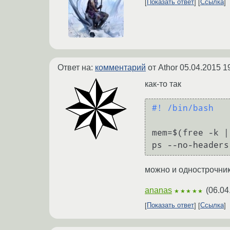
Показать ответ
Ссылка
Ответ на:
комментарий
от Athor
05.04.2015 1
как-то так
#! /bin/bash
mem=$(free -k |
ps --no-headers
можно и однострочник
ananas
(
06.04
★★★★★
Показать ответ
Ссылка