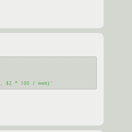
, $2 * 100 / mem}'