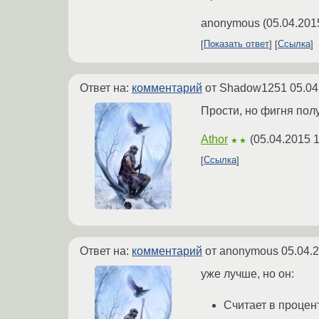
anonymous
(
05.04.201
Показать ответ
Ссылка
Ответ на:
комментарий
от Shadow1251
05.04
Прости, но фигня полу
Athor
(
05.04.2015 
★★
Ссылка
Ответ на:
комментарий
от anonymous
05.04.
уже лучше, но он:
Считает в процен