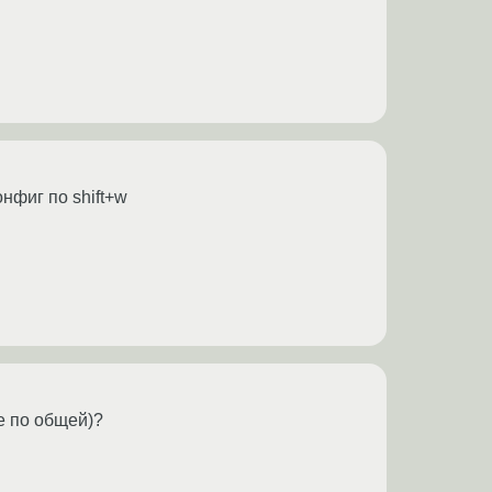
онфиг по shift+w
е по общей)?