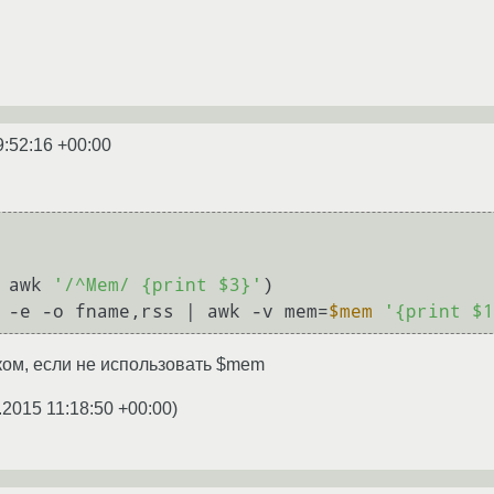
9:52:16 +00:00
 awk 
'/^Mem/ {print $3}'
)

 -e -o fname,rss | awk -v mem=
$mem
'{print $1
ом, если не использовать $mem
.2015 11:18:50 +00:00
)