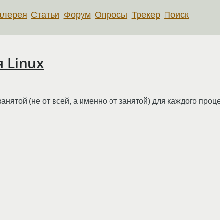
алерея
Статьи
Форум
Опросы
Трекер
Поиск
 Linux
анятой (не от всей, а именно от занятой) для каждого проц