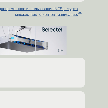
новременное использование NFS ресурса
→
множеством клиентов - зависание.