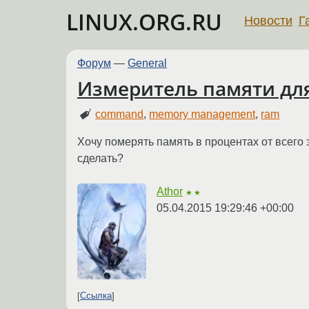
LINUX.ORG.RU
Новости
Г
Форум
—
General
Измеритель памяти для
command
,
memory management
,
ram
Хочу померять память в процентах от всего з
сделать?
Athor
★★
05.04.2015 19:29:46 +00:00
Ссылка