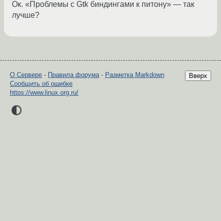
Ок. «Проблемы с Gtk биндингами к питону» — так
лучше?
О Сервере
-
Правила форума
-
Разметка Markdown
Вверх
Сообщить об ошибке
https://www.linux.org.ru/