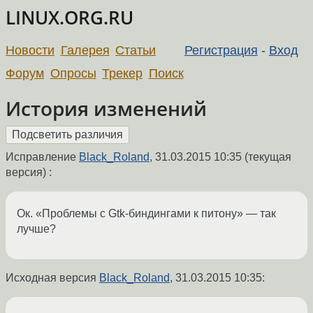
LINUX.ORG.RU
Новости
Галерея
Статьи
Регистрация
-
Вход
Форум
Опросы
Трекер
Поиск
История изменений
Исправление
Black_Roland
,
31.03.2015 10:35
(текущая
версия) :
Ок. «Проблемы с Gtk-биндингами к питону» — так
лучше?
Исходная версия
Black_Roland
,
31.03.2015 10:35
: