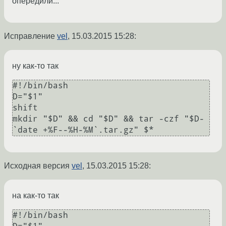
опередили...
Исправление
vel
,
15.03.2015 15:28
:
ну как-то так
#!/bin/bash

D="$1"

shift

mkdir "$D" && cd "$D" && tar -czf "$D-
Исходная версия
vel
,
15.03.2015 15:28
:
на как-то так
#!/bin/bash
