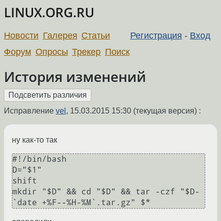
LINUX.ORG.RU
Новости
Галерея
Статьи
Регистрация
-
Вход
Форум
Опросы
Трекер
Поиск
История изменений
Исправление
vel
,
15.03.2015 15:30
(текущая версия) :
ну как-то так
#!/bin/bash

D="$1"

shift

mkdir "$D" && cd "$D" && tar -czf "$D-