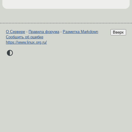
О Сервере
-
Правила форума
-
Разметка Markdown
Вверх
Сообщить об ошибке
https://www.linux.org.ru/