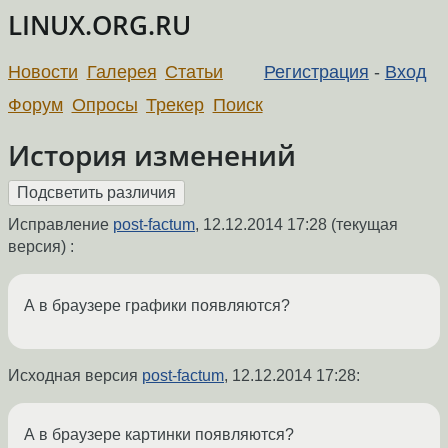
LINUX.ORG.RU
Новости
Галерея
Статьи
Регистрация
-
Вход
Форум
Опросы
Трекер
Поиск
История изменений
Исправление
post-factum
,
12.12.2014 17:28
(текущая
версия) :
А в браузере графики появляются?
Исходная версия
post-factum
,
12.12.2014 17:28
:
А в браузере картинки появляются?