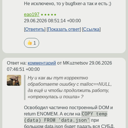
Не исключено, то у bugfixer-а так и есть ;)
eao197
★★★★★
29.06.2026 08:51:14 +00:00
Ответить
Показать ответ
Ссылка
1
Ответ на:
комментарий
от MKuznetsov
29.06.2026
07:46:51 +00:00
Ну и как вы тут корректно
обработаете ошибку с malloc==NULL,
да ещё и чтобы продолжить работу,
«отрехнулась и пошла» ?
Освободил частично построенный DOM и
COPY temp
return ENOMEM. А если на
(data) FROM 'data.json'
при
большом data.json будет падать вся СУБД,