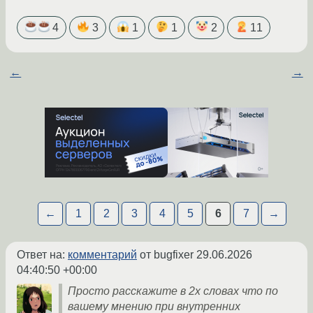
4
3
1
1
2
11
←
→
←
1
2
3
4
5
6
7
→
Ответ на:
комментарий
от bugfixer
29.06.2026
04:40:50 +00:00
Просто расскажите в 2х словах что по
вашему мнению при внутренних