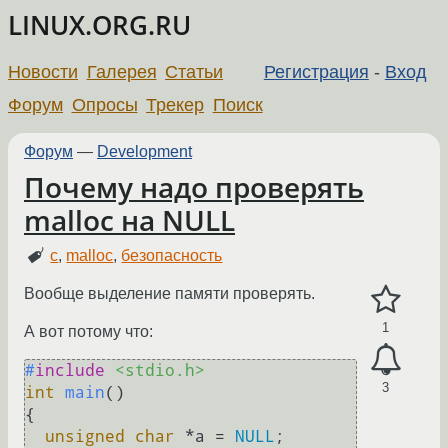
LINUX.ORG.RU
Новости
Галерея
Статьи
Регистрация
-
Вход
Форум
Опросы
Трекер
Поиск
Форум
—
Development
Почему надо проверять
malloc на NULL
c
,
malloc
,
безопасность
Вообще выделение памяти проверять.
1
А вот потому что:
#
include
<stdio.h>
3
int
main
()
{

unsigned
char
 *a = 
NULL
;
