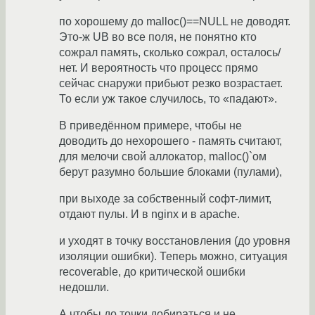
по хорошему до malloc()==NULL не доводят.
Это-ж UB во все поля, не понятно кто
сожрал память, сколько сожрал, осталось/
нет. И вероятность что процесс прямо
сейчас снаружи прибьют резко возрастает.
То если уж такое случилось, то «падают».
В приведённом примере, чтобы не
доводить до нехорошего - память считают,
для мелочи свой аллокатор, malloc()`ом
берут разумно большие блоками (пулами),
при выходе за собственный софт-лимит,
отдают пулы. И в nginx и в apache.
и уходят в точку восстановления (до уровня
изоляции ошибки). Теперь можно, ситуация
recoverable, до критической ошибки
недошли.
А чтобы до точки добираться,и не