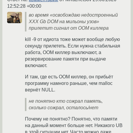
12:52:28 +00:00
во время «освобождаю недостроенный
XXX Gb DOM на мильоны узов»
прилетит сигнал от OOM киллера
kill -9 от идиота тоже может вообще любую
секунду прилететь. Если нужна стабильная
работа, OOM киллер выключают, а
резервирование памяти при выдаче
включают.
И там, где есть OOM киллер, он прибьёт
программу намного раньше, чем malloc
вернёт NULL.
не понятно кто сожрал память,
сколько сожрал, осталось/нет
Почему не понятно? Понятно, что памяти
на данный момент больше нет. Никакого UB
в этой ситуации нет. Часто можно даже