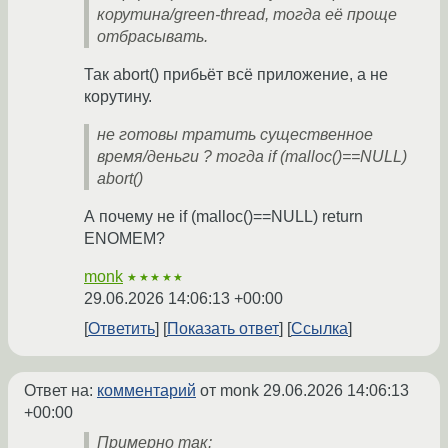
корутина/green-thread, тогда её проще
отбрасывать.
Так abort() прибьёт всё приложение, а не
корутину.
не готовы тратить существенное
время/деньги ? тогда if (malloc()==NULL)
abort()
А почему не if (malloc()==NULL) return
ENOMEM?
monk
★★★★★
29.06.2026 14:06:13 +00:00
Ответить
Показать ответ
Ссылка
Ответ на:
комментарий
от monk
29.06.2026 14:06:13
+00:00
Примерно так: