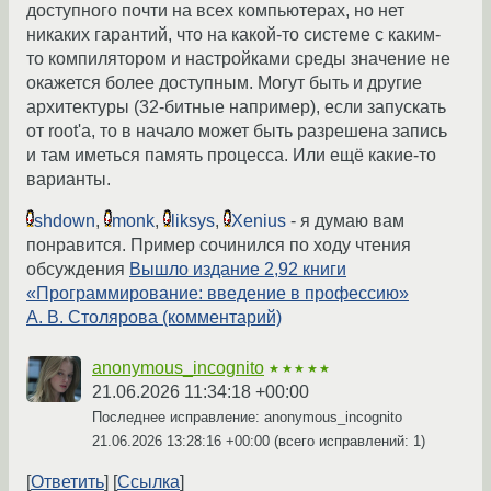
доступного почти на всех компьютерах, но нет
никаких гарантий, что на какой-то системе с каким-
то компилятором и настройками среды значение не
окажется более доступным. Могут быть и другие
архитектуры (32-битные например), если запускать
от root'а, то в начало может быть разрешена запись
и там иметься память процесса. Или ещё какие-то
варианты.
shdown
,
monk
,
liksys
,
Xenius
- я думаю вам
понравится. Пример сочинился по ходу чтения
обсуждения
Вышло издание 2,92 книги
«Программирование: введение в профессию»
А. В. Столярова (комментарий)
anonymous_incognito
★★★★★
21.06.2026 11:34:18 +00:00
Последнее исправление: anonymous_incognito
21.06.2026 13:28:16 +00:00
(всего исправлений: 1)
Ответить
Ссылка