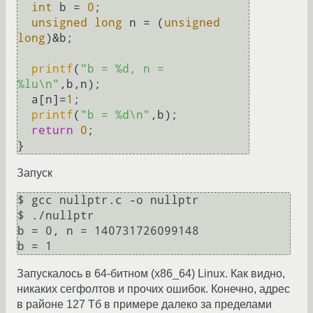
int
 b = 
0
;

unsigned
long
 n = (
unsigned
long
)&b;

printf
(
"b = %d, n = 
%lu\n"
,b,n);

  a[n]=
1
;

printf
(
"b = %d\n"
,b);

return
0
;

Запуск
$ gcc nullptr.c -o nullptr

$ ./nullptr 

b = 0, n = 140731726099148

Запускалось в 64-битном (x86_64) Linux. Как видно,
никаких сегфолтов и прочих ошибок. Конечно, адрес
в районе 127 Тб в примере далеко за пределами