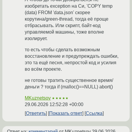
изобретать exception на Си, 'COPY temp
(data) FROM 'data.json' скорее
корутина/green-thread, тогда её проще
отбрасывать. Или скрипт, байт-код
управляемой машины, тоже вполне
изолирует.
то есть чтобы сделать возможным
восстановление и предупреждать ошибки,
это та ещё песня, непростой код и усилия
во всём проекте.
не готовы тратить существенное время/
деньги ? тогда if (malloc()==NULL) abort()
MKuznetsov
★★★★★
29.06.2026 12:52:28 +00:00
Ответить
Показать ответ
Ссылка
Ответ на:
комментарий
от MKuznetsov
29.06.2026