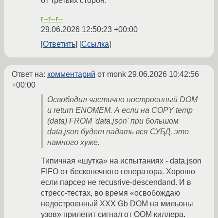
от третьих сторон.
r--r--r--
29.06.2026 12:50:23 +00:00
Ответить
Ссылка
Ответ на:
комментарий
от monk
29.06.2026 10:42:56
+00:00
Освободил частично построенный DOM
и return ENOMEM. А если на COPY temp
(data) FROM 'data.json' при большом
data.json будет падать вся СУБД, это
намного хуже.
Типичная «шутка» на испытаниях - data.json
FIFO от бесконечного генератора. Хорошо
если парсер не recusrive-descendand. И в
стресс-тестах, во время «освобождаю
недостроенный XXX Gb DOM на мильоны
узов» прилетит сигнал от OOM киллера.