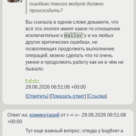
ошибках такого модуля должно
происходить?
Вы сначала в одном слове докажите, что
вся эта эпопея имеет какое-то отношение
malloc
исключительно к
’у и на любых
других критических ошибках, не
позволяющих продолжить выполнение
операций, можно сделать что-то очень
умное и продолжить работу как ни в чём ни
бывало.
r--r--r--
29.06.2026 06:51:08 +00:00
Ответить
Показать ответ
Ссылка
Ответ на:
комментарий
от r--r--r--
29.06.2026 06:51:08
+00:00
Тут еще важный вопрос: откуда у bugfixer-а