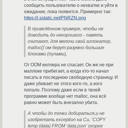
сообщить пользователю о нехватке и уйти в
ожидание, пока появится. Примерно так:
https://i.sstatic.net/PNRZN.png
В приведённом примере, чтобы не
доводить до нехорошего - память
считают, для мелочи свой аллокатор,
malloc()`ом берут разумно большие
блоками (пулами),
От ООМ киллера не спасает. Он же не при
маллоке прибегает, а когда кто-то начал
писать в последнюю свободную страницу. И
даже убивает не этого кого-то, а кого
попало. Поэтому даже если в твоей
программе вообще нет malloc, она всё
равно может быть внезапно убита.
А чтобы до точки добираться,и не
изобретать exception на Си, ’COPY
temp (data) FROM ‘data.json’ скорее