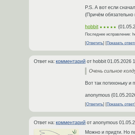
P.S. А вот если снача
(Причём обязательно 
hobbit
(
01.05.
★★★★★
Последнее исправление: h
Ответить
Показать отве
Ответ на:
комментарий
от hobbit
01.05.2026 1
Очень сильное колд
Вот так потихоньку и
anonymous
(
01.05.202
Ответить
Показать ответ
Ответ на:
комментарий
от anonymous
01.05.
Можно и придти. Но 