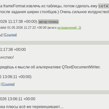
setW
ла frameFormat извлечь из таблицы, потом сделать ему
после задания ширин столбцов.) Очень сильное колдунство
2026 11:17:38 +00:00
)
автор топика
obbit
01.05.2026 11:27:22 +00:00
(всего
исправлений: 1
)
ты
Ссылка
1:17:38 +00:00
унство!
 придёшь к мысли об альтернативе QTextDocumentWriter.
6 13:06:11 +00:00
)
Ссылка
2026 13:06:11 +00:00
пока плюсы всё же перевешивают…