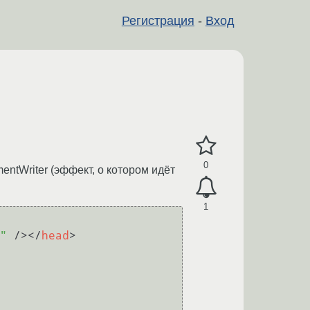
Регистрация
-
Вход
0
tWriter (эффект, о котором идёт
1
"
 />
</
head
>