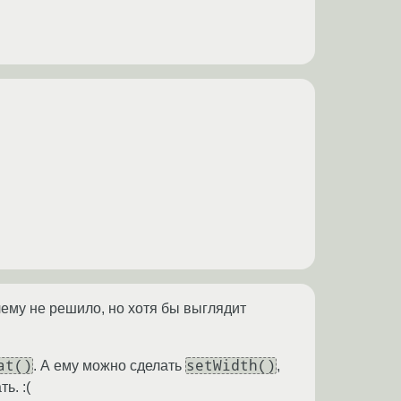
ему не решило, но хотя бы выглядит
at()
setWidth()
. А ему можно сделать
,
ь. :(