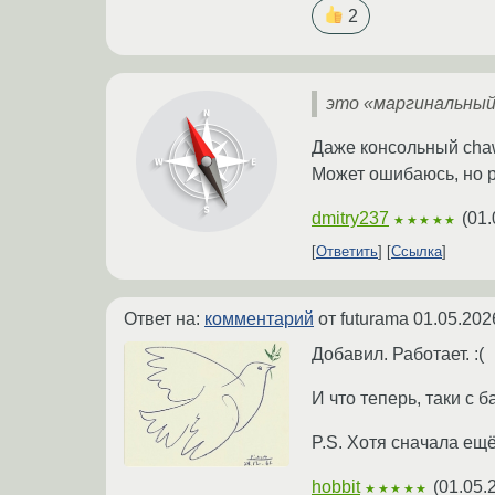
2
это «маргинальный»
Даже консольный chaw
Может ошибаюсь, но
dmitry237
(
01.
★★★★★
Ответить
Ссылка
Ответ на:
комментарий
от futurama
01.05.202
Добавил. Работает. :(
И что теперь, таки с 
P.S. Хотя сначала ещё
hobbit
(
01.05.
★★★★★