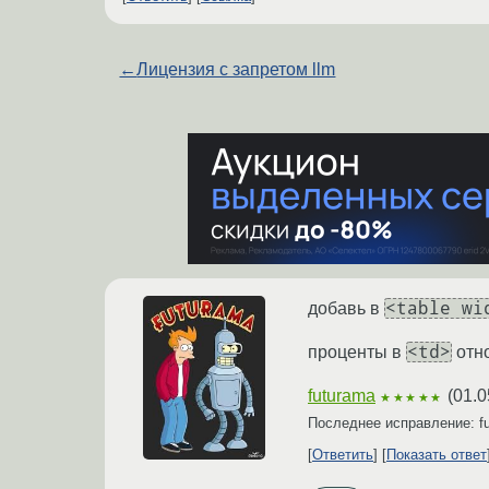
←
Лицензия с запретом llm
<table wi
добавь в
<td>
проценты в
отн
futurama
(
01.0
★★★★★
Последнее исправление: f
Ответить
Показать ответ