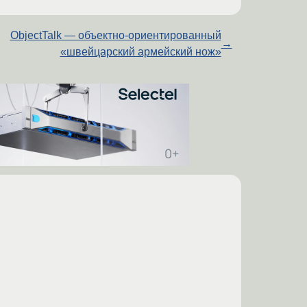
ObjectTalk — объектно-ориентированный
→
«швейцарский армейский нож»