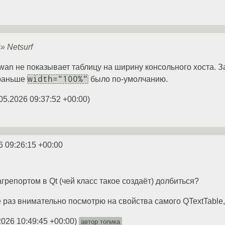
 Netsurf
an не показывает таблицу на ширину консольного хоста. З
width="100%"
 раньше
было по-умолчанию.
05.2026 09:37:52 +00:00
)
6 09:26:15 +00:00
багрепортом в Qt (чей класс такое создаёт) долбиться?
 раз внимательно посмотрю на свойства самого QTextTable, 
2026 10:49:45 +00:00
)
автор топика