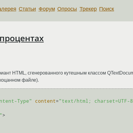
алерея
Статьи
Форум
Опросы
Трекер
Поиск
 процентах
иант HTML, сгенерованного кутешным классом QTextDocumen
окоцанном файле).
ntent-Type"
content
=
"text/html; charset=UTF-8
"
>