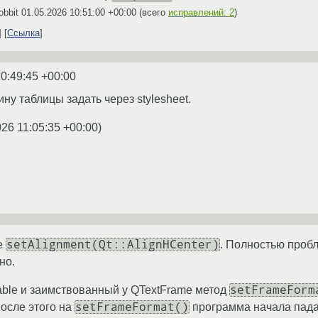
obbit
01.05.2026 10:51:00 +00:00
(всего
исправлений: 2
)
Ссылка
0:49:45 +00:00
у таблицы задать через stylesheet.
026 11:05:35 +00:00
)
setAlignment(Qt::AlignHCenter)
е
. Полностью пробл
но.
setFrameForm
Table и заимствованный у QTextFrame метод
setFrameFormat()
осле этого на
программа начала падат