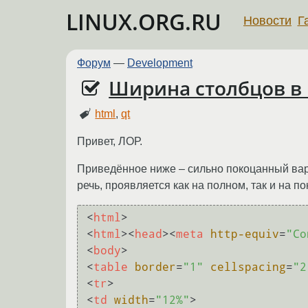
LINUX.ORG.RU
Новости
Г
Форум
—
Development
Ширина столбцов в
html
,
qt
Привет, ЛОР.
Приведённое ниже – сильно покоцанный вар
речь, проявляется как на полном, так и на п
<
html
>
<
html
>
<
head
>
<
meta
http-equiv
=
"Co
<
body
>
<
table
border
=
"1"
cellspacing
=
"2
<
tr
>
<
td
width
=
"12%"
>