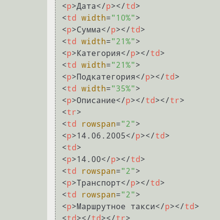
<
p
>
Дата
</
p
>
</
td
>
<
td
width
=
"10%"
>
<
p
>
Сумма
</
p
>
</
td
>
<
td
width
=
"21%"
>
<
p
>
Категория
</
p
>
</
td
>
<
td
width
=
"21%"
>
<
p
>
Подкатегория
</
p
>
</
td
>
<
td
width
=
"35%"
>
<
p
>
Описание
</
p
>
</
td
>
</
tr
>
<
tr
>
<
td
rowspan
=
"2"
>
<
p
>
14.06.2005
</
p
>
</
td
>
<
td
>
<
p
>
14.00
</
p
>
</
td
>
<
td
rowspan
=
"2"
>
<
p
>
Транспорт
</
p
>
</
td
>
<
td
rowspan
=
"2"
>
<
p
>
Маршрутное такси
</
p
>
</
td
>
<
td
>
</
td
>
</
tr
>