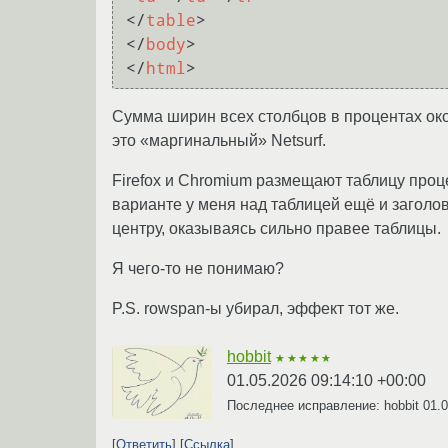
</
table
>
</
body
>
</
html
>
Сумма ширин всех столбцов в процентах око
это «маргинальный» Netsurf.
Firefox и Chromium размещают таблицу проце
варианте у меня над таблицей ещё и заголов
центру, оказываясь сильно правее таблицы.
Я чего-то не понимаю?
P.S. rowspan-ы убирал, эффект тот же.
hobbit
★★★★★
01.05.2026 09:14:10 +00:00
Последнее исправление: hobbit
01.0
Ответить
Ссылка