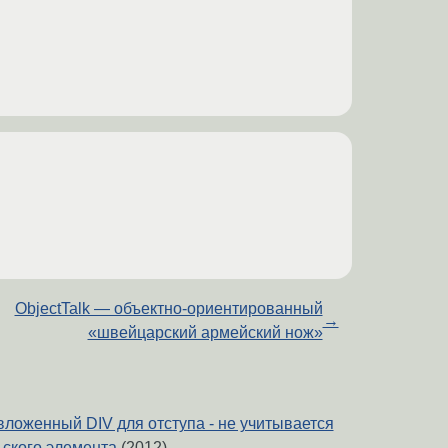
ObjectTalk — объектно-ориентированный
→
«швейцарский армейский нож»
вложенный DIV для отступа - не учитывается
ьского элемента
(2012)