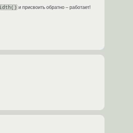
idth()
и присвоить обратно – работает!
!