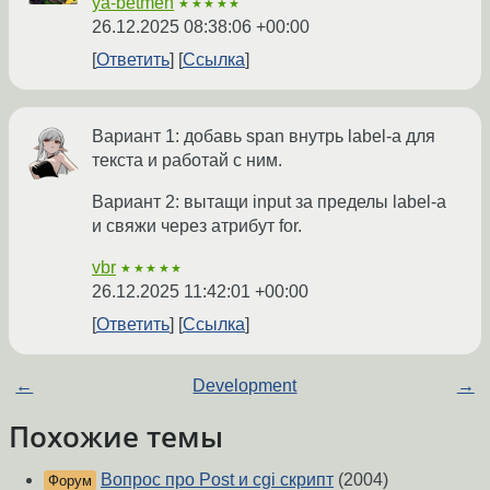
ya-betmen
★★★★★
26.12.2025 08:38:06 +00:00
Ответить
Ссылка
Вариант 1: добавь span внутрь label-а для
текста и работай с ним.
Вариант 2: вытащи input за пределы label-а
и свяжи через атрибут for.
vbr
★★★★★
26.12.2025 11:42:01 +00:00
Ответить
Ссылка
←
Development
→
Похожие темы
Вопрос про Post и cgi скрипт
(2004)
Форум