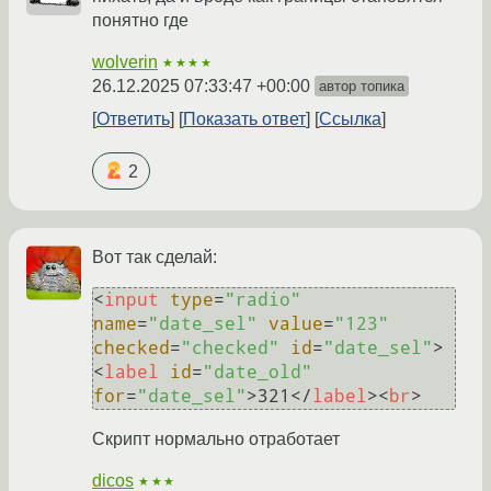
понятно где
wolverin
★★★★
26.12.2025 07:33:47 +00:00
автор топика
Ответить
Показать ответ
Ссылка
2
Вот так сделай:
<
input
type
=
"radio"
name
=
"date_sel"
value
=
"123"
checked
=
"checked"
id
=
"date_sel"
>
<
label
id
=
"date_old"
for
=
"date_sel"
>
321
</
label
>
<
br
>
Скрипт нормально отработает
dicos
★★★