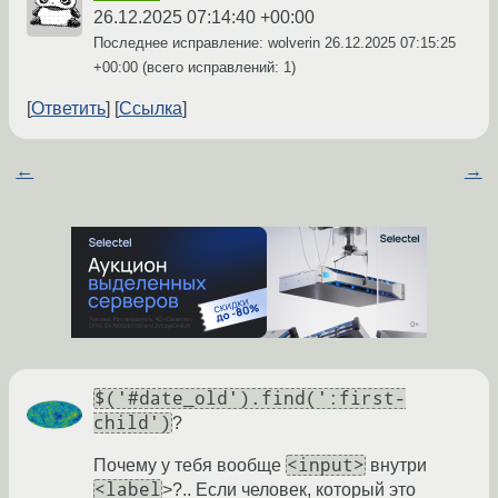
26.12.2025 07:14:40 +00:00
Последнее исправление: wolverin
26.12.2025 07:15:25
+00:00
(всего исправлений: 1)
Ответить
Ссылка
←
→
$('#date_old').find(':first-
child')
?
<input>
Почему у тебя вообще
внутри
<label
>?.. Если человек, который это