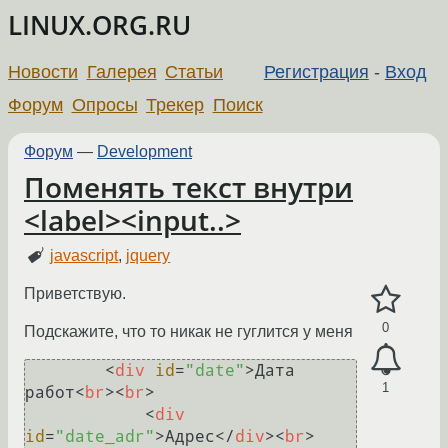
LINUX.ORG.RU
Новости
Галерея
Статьи
Регистрация
-
Вход
Форум
Опросы
Трекер
Поиск
Форум
—
Development
Поменять текст внутри
<label><input..>
javascript
,
jquery
Приветствую.
0
Подскажите, что то никак не гуглится у меня
<
div
id
=
"date"
>
Дата 
1
работ
<
br
>
<
br
>
<
div
id
=
"date_adr"
>
Адрес
</
div
>
<
br
>