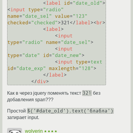
<
label
id
=
"date_old"
>
<
input
type
=
"radio"
name
=
"date_sel"
value
=
"123"
checked
=
"checked"
>
321
</
label
>
<
br
>
<
label
>
<
input
type
=
"radio"
name
=
"date_sel"
>
<
input
type
=
"date"
id
=
"date_new"
>
<
input
type
=
text
id
=
"date_exp"
maxlength
=
"128"
>
</
label
>
</
div
>
321
Как в через jquery поменять текст
без
добавления span???
$('#date_old').text('блабла')
Простой
затирает input.
wolverin
★★★★