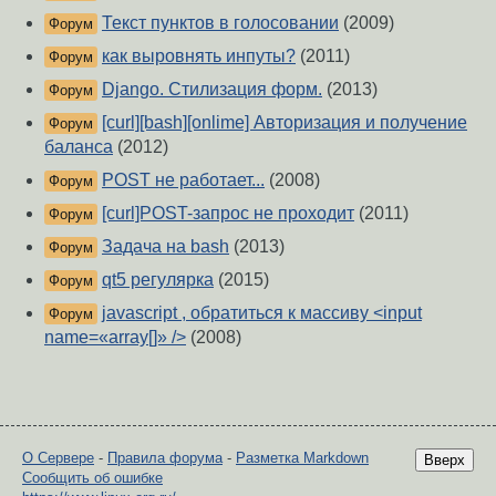
Текст пунктов в голосовании
(2009)
Форум
как выровнять инпуты?
(2011)
Форум
Django. Стилизация форм.
(2013)
Форум
[curl][bash][onlime] Авторизация и получение
Форум
баланса
(2012)
POST не работает...
(2008)
Форум
[curl]POST-запрос не проходит
(2011)
Форум
Задача на bash
(2013)
Форум
qt5 регулярка
(2015)
Форум
javascript , обратиться к массиву <input
Форум
name=«array[]» />
(2008)
О Сервере
-
Правила форума
-
Разметка Markdown
Вверх
Сообщить об ошибке