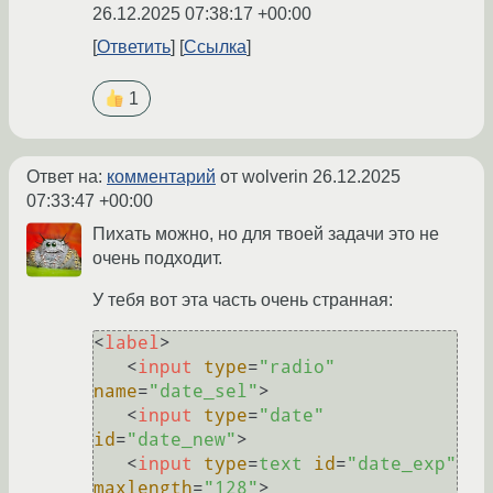
26.12.2025 07:38:17 +00:00
Ответить
Ссылка
1
Ответ на:
комментарий
от wolverin
26.12.2025
07:33:47 +00:00
Пихать можно, но для твоей задачи это не
очень подходит.
У тебя вот эта часть очень странная:
<
label
>
<
input
type
=
"radio"
name
=
"date_sel"
>
<
input
type
=
"date"
id
=
"date_new"
>
<
input
type
=
text
id
=
"date_exp"
maxlength
=
"128"
>