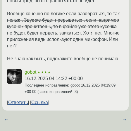
новый тред, но все равно что-то не идет.
Вообще конечно по логике если разобраться, то так
нельзя. Звук же будет прерываться, если например
кусочек прочитаешь, то в файле уже этого кусочка
не будет, будет пердеть, заикаться.
Хотя нет. Многие
приложения ведь используют один микрофон. Или
нет?
Не знаю как быть, подскажите вообще не понимаю
gobot
★★★★
16.12.2025 04:14:22 +00:00
Последнее исправление: gobot
16.12.2025 04:19:09
+00:00
(всего исправлений: 3)
Ответить
Ссылка
←
→