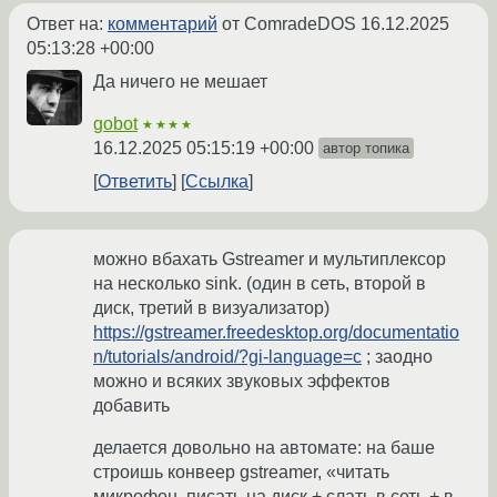
Ответ на:
комментарий
от ComradeDOS
16.12.2025
05:13:28 +00:00
Да ничего не мешает
gobot
★★★★
16.12.2025 05:15:19 +00:00
автор топика
Ответить
Ссылка
можно вбахать Gstreamer и мультиплексор
на несколько sink. (один в сеть, второй в
диск, третий в визуализатор)
https://gstreamer.freedesktop.org/documentatio
n/tutorials/android/?gi-language=c
; заодно
можно и всяких звуковых эффектов
добавить
делается довольно на автомате: на баше
строишь конвеер gstreamer, «читать
микрофон, писать на диск + слать в сеть + в