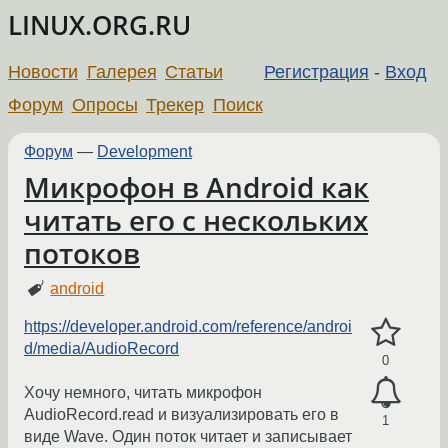
LINUX.ORG.RU
Новости
Галерея
Статьи
Регистрация
-
Вход
Форум
Опросы
Трекер
Поиск
Форум
—
Development
Микрофон в Android как
читать его с нескольких
потоков
android
https://developer.android.com/reference/androi
d/media/AudioRecord
0
Хочу немного, читать микрофон
AudioRecord.read и визуализировать его в
1
виде Wave. Один поток читает и записывает