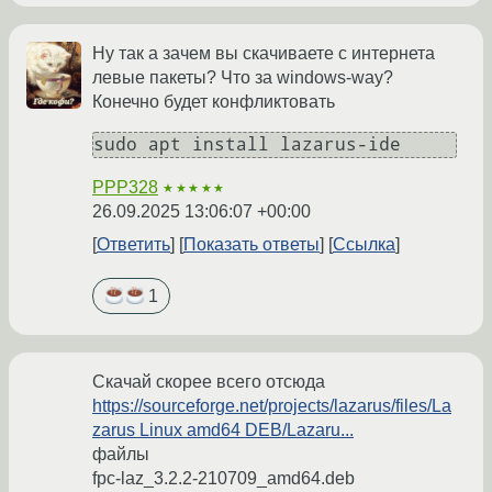
Ну так а зачем вы скачиваете с интернета
левые пакеты? Что за windows-way?
Конечно будет конфликтовать
PPP328
★★★★★
26.09.2025 13:06:07 +00:00
Ответить
Показать ответы
Ссылка
1
Скачай скорее всего отсюда
https://sourceforge.net/projects/lazarus/files/La
zarus Linux amd64 DEB/Lazaru...
файлы
fpc-laz_3.2.2-210709_amd64.deb