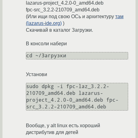
lazarus-project_4.2.0-0_amd64.deb
fpc-src_3.2.2-210709_amd64.deb
(Или ищи под свою ОСь и архитектуру
там
(lazarus-ide.org)
)
Скачивай в каталог Загрузки.
В консоли набери
cd ~/Загрузки
Установи
sudo dpkg -i fpc-laz_3.2.2-
210709_amd64.deb lazarus-
project_4.2.0-0_amd64.deb fpc-
src_3.2.2-210709_amd64.deb
Вообще, у alt linux есть хороший
дистрибутив для детей