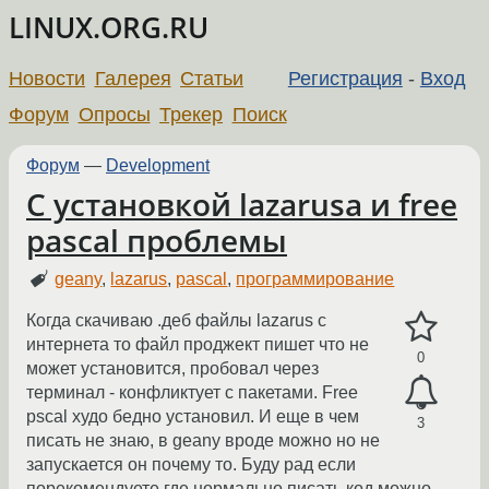
LINUX.ORG.RU
Новости
Галерея
Статьи
Регистрация
-
Вход
Форум
Опросы
Трекер
Поиск
Форум
—
Development
C установкой lazarusa и free
pascal проблемы
geany
,
lazarus
,
pascal
,
программирование
Когда скачиваю .деб файлы lazarus с
интернета то файл проджект пишет что не
0
может установится, пробовал через
терминал - конфликтует с пакетами. Free
pscal худо бедно установил. И еще в чем
3
писать не знаю, в geany вроде можно но не
запускается он почему то. Буду рад если
порекомендуете где нормально писать код можно.