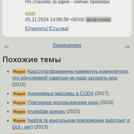
Но спасибо за идею - сейчас проверю
ezus
05.11.2024 14:09:39 +00:00
автор топика
Ответить
Ссылка
←
Development
→
Похожие темы
Кроссплатформенно намекнуть компилятору,
Форум
что обнуляемой памятью не надо засорять кеш
(2015)
Анонимные массивы в CUDA
(2017)
Форум
Повторное использование кода
(2018)
Форум
Invalidate queues
(2015)
Форум
Netlink (в консольном приложении работает, в
Форум
GUI - нет)
(2013)