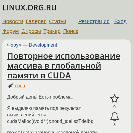
LINUX.ORG.RU
Новости
Галерея
Статьи
Регистрация
-
Вход
Форум
Опросы
Трекер
Поиск
Форум
—
Development
Повторное использование
массива в глобальной
памяти в CUDA
cuda
Добрый день! Есть проблема.
0
Я выделяю память под результат
вычислений. err =
cudaMalloc((void**)&nor.d_tdel,szTdelb);
3
где szTdelb: размер выделяемой памяти.