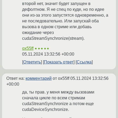
второй нет, значит будет запущен в
дефолтном. Я не спец по куде, но по идее
они из-за этого запустятся одновременно, а
не последовательно. Или запускай оба
вызова в одном стриме или добавь
ожидание через
cudaStreamSynchronize(stream).
ox55ff
★★★★★
05.11.2024 13:32:56 +00:00
Ответить
Показать ответ
Ссылка
Ответ на:
комментарий
от ox55ff
05.11.2024 13:32:56
+00:00
да, ты прав. у меня между вызовами
сначала цикле по всем стримам
cudaStreamSynchronize а потом еще
cudaDeviceSynchronize.