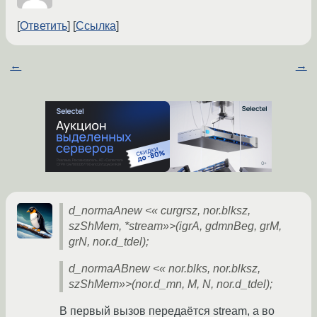
Ответить
Ссылка
←
→
d_normaAnew <« curgrsz, nor.blksz,
szShMem, *stream»>(igrA, gdmnBeg, grM,
grN, nor.d_tdel);
d_normaABnew <« nor.blks, nor.blksz,
szShMem»>(nor.d_mn, M, N, nor.d_tdel);
В первый вызов передаётся stream, а во