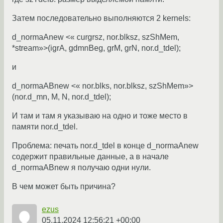
Затем последовательно выполняются 2 kernels:
d_normaAnew <« curgrsz, nor.blksz, szShMem,
*stream»>(igrA, gdmnBeg, grM, grN, nor.d_tdel);
и
d_normaABnew <« nor.blks, nor.blksz, szShMem»>
(nor.d_mn, M, N, nor.d_tdel);
И там и там я указываю на одно и тоже место в
памяти nor.d_tdel.
Проблема: печать nor.d_tdel в конце d_normaAnew
содержит правильные данные, а в начале
d_normaABnew я получаю одни нули.
В чем может быть причина?
ezus
05.11.2024 12:56:21 +00:00