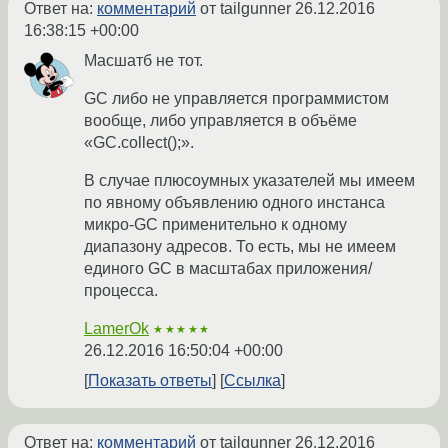
Ответ на:
комментарий
от tailgunner
26.12.2016
16:38:15 +00:00
Масшатб не тот.
GC либо не управляется программистом
вообще, либо управляется в объёме
«GC.collect();».
В случае плюсоумных указателей мы имеем
по явному объявлению одного инстанса
микро-GC применительно к одному
диапазону адресов. То есть, мы не имеем
единого GC в масштабах приложения/
процесса.
LamerOk
★★★★★
26.12.2016 16:50:04 +00:00
Показать ответы
Ссылка
Ответ на:
комментарий
от tailgunner
26.12.2016