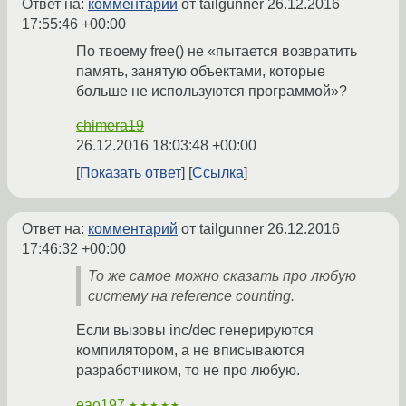
Ответ на:
комментарий
от tailgunner
26.12.2016
17:55:46 +00:00
По твоему free() не «пытается возвратить
память, занятую объектами, которые
больше не используются программой»?
chimera19
26.12.2016 18:03:48 +00:00
Показать ответ
Ссылка
Ответ на:
комментарий
от tailgunner
26.12.2016
17:46:32 +00:00
То же самое можно сказать про любую
систему на reference counting.
Если вызовы inc/dec генерируются
компилятором, а не вписываются
разработчиком, то не про любую.
eao197
★★★★★