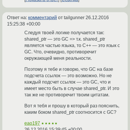
Ответ на:
комментарий
от tailgunner
26.12.2016
15:25:38 +00:00
Следуя твоей логике получается так:
shared_ptr — это GC => т.к. shared_ptr
является частью языка, то C++ — это язык с
GC. Что, очевидно, противоречит
окружающей меня реальности.
Поэтому я тебе и говорю, что GC на базе
подсчета ссылок — это возможно. Но не
каждый подсчет ссылок — это GC, что и
имеет место быть в случае shared_ptr. И это
так же не противоречит твоим цитатам.
Вот я тебя и прошу в который раз пояснить,
каким боком shared_ptr соотносится с GC?
eao197
★★★★★
26.12.2016 15:39:45 +00:00