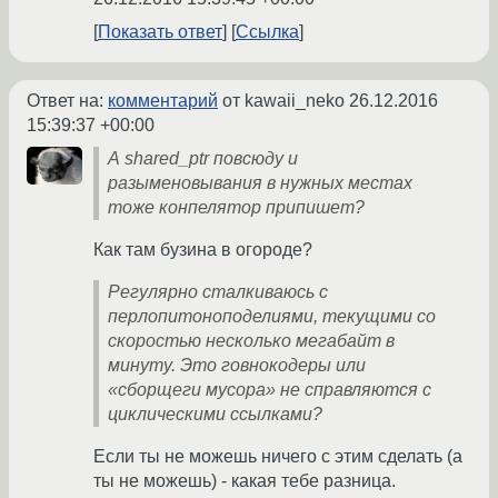
Показать ответ
Ссылка
Ответ на:
комментарий
от kawaii_neko
26.12.2016
15:39:37 +00:00
А shared_ptr повсюду и
разыменовывания в нужных местах
тоже конпелятор припишет?
Как там бузина в огороде?
Регулярно сталкиваюсь с
перлопитоноподелиями, текущими со
скоростью несколько мегабайт в
минуту. Это говнокодеры или
«сборщеги мусора» не справляются с
циклическими ссылками?
Если ты не можешь ничего с этим сделать (а
ты не можешь) - какая тебе разница.