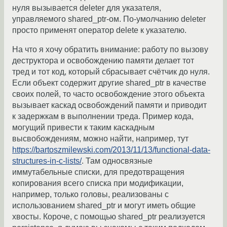
нуля вызывается deleter для указателя,
управляемого shared_ptr-ом. По-умолчанию deleter
просто применят оператор delete к указателю.
На что я хочу обратить внимание: работу по вызову
деструктора и освобождению памяти делает тот
тред и тот код, который сбрасывает счётчик до нуля.
Если объект содержит другие shared_ptr в качестве
своих полей, то часто освобождение этого объекта
вызывает каскад освобождений памяти и приводит
к задержкам в выполнении треда. Пример кода,
могущий привести к таким каскадным
высвобождениям, можно найти, например, тут
https://bartoszmilewski.com/2013/11/13/functional-data-
structures-in-c-lists/
. Там односвязные
иммутабельные списки, для предотвращения
копирования всего списка при модификации,
например, только головы, реализованы с
использованием shared_ptr и могут иметь общие
хвосты. Короче, с помощью shared_ptr реализуется