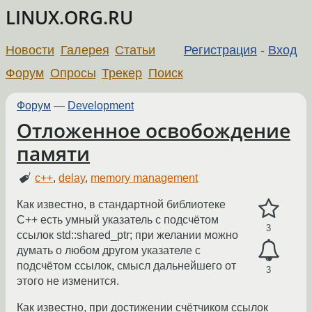
LINUX.ORG.RU
Новости
Галерея
Статьи
Регистрация
-
Вход
Форум
Опросы
Трекер
Поиск
Форум
—
Development
Отложенное освобождение
памяти
c++
,
delay
,
memory management
Как известно, в стандартной библиотеке
C++ есть умный указатель с подсчётом
3
ссылок std::shared_ptr; при желании можно
думать о любом другом указателе с
подсчётом ссылок, смысл дальнейшего от
3
этого не изменится.
Как известно, при достижении счётчиком ссылок