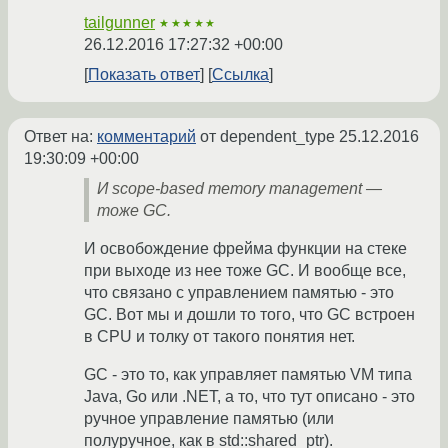
tailgunner
★★★★★
26.12.2016 17:27:32 +00:00
Показать ответ
Ссылка
Ответ на:
комментарий
от dependent_type
25.12.2016
19:30:09 +00:00
И scope-based memory management —
тоже GC.
И освобождение фрейма функции на стеке
при выходе из нее тоже GC. И вообще все,
что связано с управлением памятью - это
GC. Вот мы и дошли то того, что GC встроен
в CPU и толку от такого понятия нет.
GC - это то, как управляет памятью VM типа
Java, Go или .NET, а то, что тут описано - это
ручное управление памятью (или
полуручное, как в std::shared_ptr).