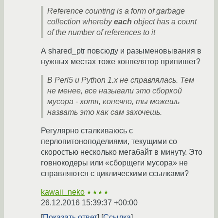
Reference counting is a form of garbage
collection whereby
each
object has a count
of the number of references to it
А shared_ptr повсюду и разыменовывания в
нужных местах тоже конпелятор припишет?
В Perl5 и Python 1.x не справлялась. Тем
не менее, все называли это сборкой
мусора - хотя, конечно, ты можешь
назвать это как сам захочешь.
Регулярно сталкиваюсь с
перлопитоноподелиями, текущими со
скоростью несколько мегабайт в минуту. Это
говнокодеры или «сборщеги мусора» не
справляются с циклическими ссылками?
kawaii_neko
★★★★
26.12.2016 15:39:37 +00:00
Показать ответ
Ссылка