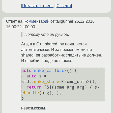
Показать ответы
Ссылка
Ответ на:
комментарий
от tailgunner
26.12.2016
16:00:22 +00:00
Потому что он ручной.
Ага, а в C++ shared_ptr появляется
автоматически. И за временем жизни
shared_ptr разработчик следить не должен.
И ошибки, вроде вот таких:
auto
make_callback
()
{

auto
 s = 
std::
make_shared
<some_data>();

return
 [&](some_arg arg) { s-
>
handle
(arg); };

}
невозможны.