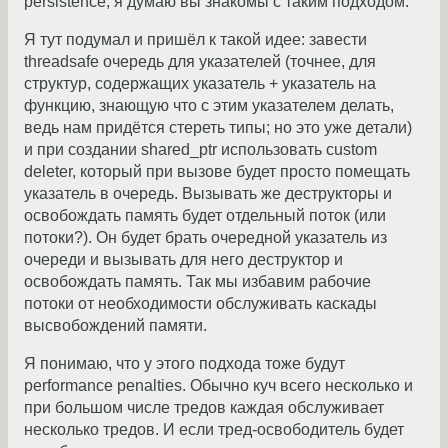
persistence, я думаю вы знакомы с таким подходом.
Я тут подумал и пришёл к такой идее: завести
threadsafe очередь для указателей (точнее, для
структур, содержащих указатель + указатель на
функцию, знающую что с этим указателем делать,
ведь нам придётся стереть типы; но это уже детали)
и при создании shared_ptr использовать custom
deleter, который при вызове будет просто помещать
указатель в очередь. Вызывать же деструкторы и
освобождать память будет отдельный поток (или
потоки?). Он будет брать очередной указатель из
очереди и вызывать для него деструктор и
освобождать память. Так мы избавим рабочие
потоки от необходимости обслуживать каскады
высвобождений памяти.
Я понимаю, что у этого подхода тоже будут
performance penalties. Обычно куч всего несколько и
при большом числе тредов каждая обслуживает
несколько тредов. И если тред-освободитель будет