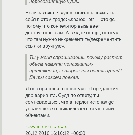
нерелевантную чушь.
Если захочется чуши, можешь почитать
себя в этом треде: «shared_ptr — это gc,
потому что конпелятор вызывает
деструкторы сам. А в ядре нет gc, потому
что там нужно инкрементить/декрементить
ссылки вручную».
Ты у меня спрашиваешь. почему растет
объем памяти неназванных
приложений, которые ты используешь?
Да ты совсем поехал.
Я не спрашиваю «почему». Я предложил
два варианта. Судя по ответу, ты
сомневаешься, что в перлопистонах gc
управляются с циклически связанными
объектами.
kawaii_neko
★★★★
26.12.2016 16:16:12 +00:00