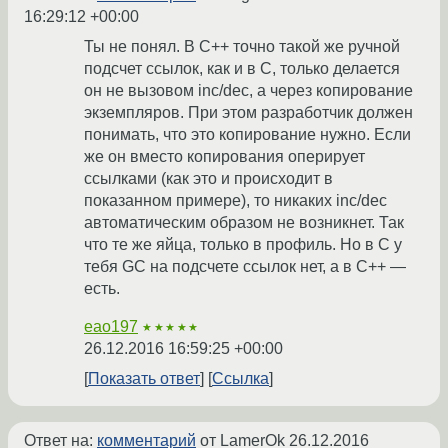
16:29:12 +00:00
Ты не понял. В C++ точно такой же ручной
подсчет ссылок, как и в C, только делается
он не вызовом inc/dec, а через копирование
экземпляров. При этом разработчик должен
понимать, что это копирование нужно. Если
же он вместо копирования оперирует
ссылками (как это и происходит в
показанном примере), то никаких inc/dec
автоматическим образом не возникнет. Так
что те же яйца, только в профиль. Но в C у
тебя GC на подсчете ссылок нет, а в C++ —
есть.
eao197
★★★★★
26.12.2016 16:59:25 +00:00
Показать ответ
Ссылка
Ответ на:
комментарий
от LamerOk
26.12.2016