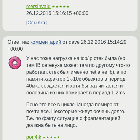
mersinvald
★★★★★
26.12.2016 15:16:15 +00:00
Ссылка
Ответ на:
комментарий
от dave
26.12.2016 15:14:29
+00:00
У нас тоже нагрузка на tcp/ip стек была (но
там IB сетевуха может там по другому что-то
работает, стек был именно net а не ib), а по
памяти характер 1к-10к обьектов в период
40мкс создаётся и хотя бы раз читается и
половина из них помирает в период 1-2ms.
Есно это всё в цикле. Иногда помирают
почти все. Некоторые живут оочень долго.
Т.е. по факту ситуация с фрагментацией
должна быть на лицо.
pon4ik
★★★★★