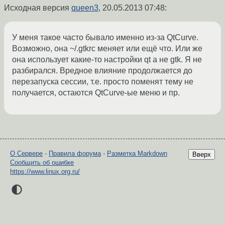
Исходная версия
queen3
,
20.05.2013 07:48
:
У меня такое часто бывало именно из-за QtCurve.
Возможно, она ~/.gtkrc меняет или ещё что. Или же
она использует какие-то настройки qt а не gtk. Я не
разбирался. Вредное влияние продолжается до
перезапуска сессии, т.е. просто поменят тему не
получается, остаются QtCurve-ые меню и пр.
О Сервере
-
Правила форума
-
Разметка Markdown
Вверх
Сообщить об ошибке
https://www.linux.org.ru/