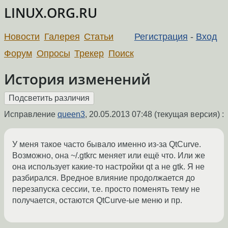
LINUX.ORG.RU
Новости
Галерея
Статьи
Регистрация
-
Вход
Форум
Опросы
Трекер
Поиск
История изменений
Исправление
queen3
,
20.05.2013 07:48
(текущая версия) :
У меня такое часто бывало именно из-за QtCurve.
Возможно, она ~/.gtkrc меняет или ещё что. Или же
она использует какие-то настройки qt а не gtk. Я не
разбирался. Вредное влияние продолжается до
перезапуска сессии, т.е. просто поменять тему не
получается, остаются QtCurve-ые меню и пр.