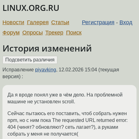
LINUX.ORG.RU
Новости
Галерея
Статьи
Регистрация
-
Вход
Форум
Опросы
Трекер
Поиск
История изменений
Исправление
piyavking
,
12.02.2026 15:04
(текущая
версия) :
Да я вроде понял уже в чём дело. На проблемной
машине не установлен scroll.
Сейчас пытаюсь его поставить, чтоб собрать нужен
npm, но с ним пока The requested URL returned error:
404 (чинят? обновляют? сеть лагает?), а руками
собрать у меня не получается(