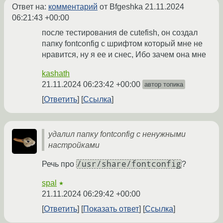
Ответ на:
комментарий
от Bfgeshka
21.11.2024
06:21:43 +00:00
после тестирования de cutefish, он создал
папку fontconfig с шрифтом который мне не
нравится, ну я ее и снес, Ибо зачем она мне
kashath
21.11.2024 06:23:42 +00:00
автор топика
Ответить
Ссылка
удалил папку fontconfig с ненужными
настройками
/usr/share/fontconfig
Речь про
?
spal
★
21.11.2024 06:29:42 +00:00
Ответить
Показать ответ
Ссылка