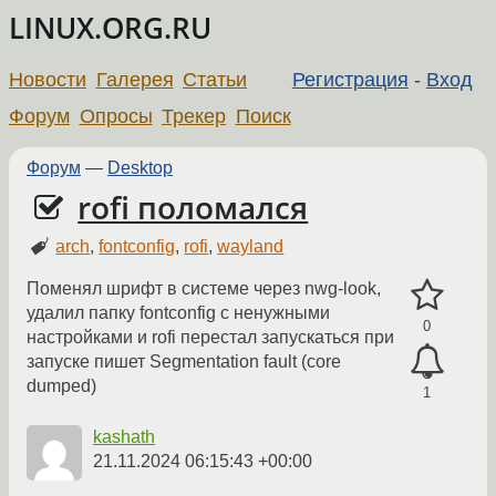
LINUX.ORG.RU
Новости
Галерея
Статьи
Регистрация
-
Вход
Форум
Опросы
Трекер
Поиск
Форум
—
Desktop
rofi поломался
arch
,
fontconfig
,
rofi
,
wayland
Поменял шрифт в системе через nwg-look,
удалил папку fontconfig с ненужными
0
настройками и rofi перестал запускаться при
запуске пишет Segmentation fault (core
dumped)
1
kashath
21.11.2024 06:15:43 +00:00