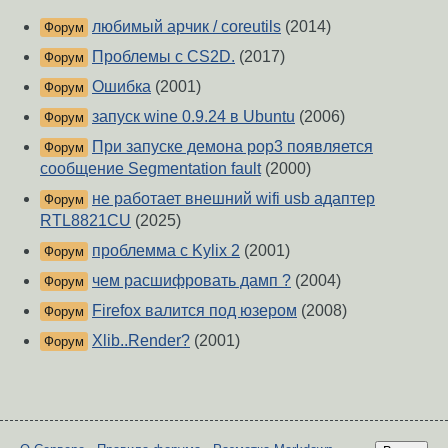
любимый арчик / coreutils
(2014)
Форум
Проблемы с CS2D.
(2017)
Форум
Ошибка
(2001)
Форум
запуск wine 0.9.24 в Ubuntu
(2006)
Форум
При запуске демона pop3 появляется
Форум
сообщение Segmentation fault
(2000)
не работает внешний wifi usb адаптер
Форум
RTL8821CU
(2025)
проблемма с Kylix 2
(2001)
Форум
чем расшифровать дамп ?
(2004)
Форум
Firefox валится под юзером
(2008)
Форум
Xlib..Render?
(2001)
Форум