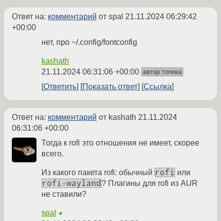
Ответ на:
комментарий
от spal
21.11.2024 06:29:42
+00:00
нет, про ~/.config/fontconfig
kashath
21.11.2024 06:31:06 +00:00
автор топика
Ответить
Показать ответ
Ссылка
Ответ на:
комментарий
от kashath
21.11.2024
06:31:06 +00:00
Тогда к rofi это отношения не имеет, скорее
всего.
rofi
Из какого пакета rofi: обычный
или
rofi-wayland
? Плагины для rofi из AUR
не ставили?
spal
★