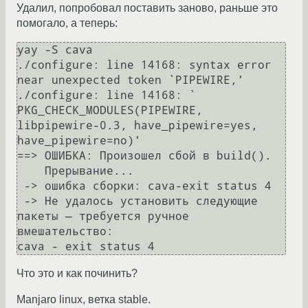
Удалил, попробовал поставить заново, раньше это
помогало, а теперь:
yay -S cava

./configure: line 14168: syntax error 
near unexpected token `PIPEWIRE,'

./configure: line 14168: `  
PKG_CHECK_MODULES(PIPEWIRE, 
libpipewire-0.3, have_pipewire=yes, 
have_pipewire=no)'

==> ОШИБКА: Произошел сбой в build().

    Прерывание...

 -> ошибка сборки: cava-exit status 4

 -> Не удалось установить следующие 
пакеты — требуется ручное 
вмешательство:

Что это и как починить?
Manjaro linux, ветка stable.