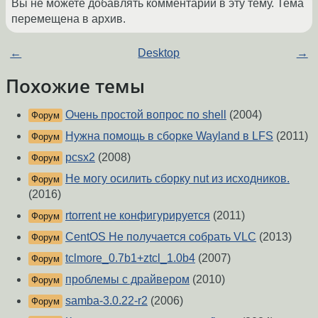
Вы не можете добавлять комментарии в эту тему. Тема
перемещена в архив.
←
Desktop
→
Похожие темы
Очень простой вопрос по shell
(2004)
Форум
Нужна помощь в сборке Wayland в LFS
(2011)
Форум
pcsx2
(2008)
Форум
Не могу осилить сборку nut из исходников.
Форум
(2016)
rtorrent не конфигурируется
(2011)
Форум
CentOS Не получается собрать VLC
(2013)
Форум
tclmore_0.7b1+ztcl_1.0b4
(2007)
Форум
проблемы с драйвером
(2010)
Форум
samba-3.0.22-r2
(2006)
Форум