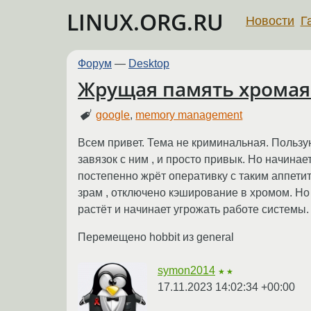
LINUX.ORG.RU
Новости
Г
Форум
—
Desktop
Жрущая память хромая
google
,
memory management
Всем привет. Тема не криминальная. Пользую
завязок с ним , и просто привык. Но начина
постепенно жрёт оперативку с таким аппетито
зрам , отключено кэширование в хромом. Но 
растёт и начинает угрожать работе системы. 
Перемещено hobbit из general
symon2014
★★
17.11.2023 14:02:34 +00:00