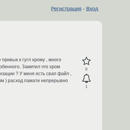
Регистрация
-
Вход
привык к гугл хрому , много
собенного. Заметил что хром
0
изации ? У меня есть свап файл ,
тим ) расход памати непрерывно
1