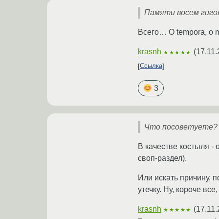
Памяти восем гигов 
Всего… O tempora, o m
krasnh
(
17.11.
★★★★★
Ссылка
3
Что посоветуете?
В качестве костыля - 
своп-раздел).
Или искать причину, п
утечку. Ну, короче вс
krasnh
(
17.11.
★★★★★