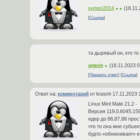
symon2014
(
18.11.
★★
Ссылка
та дырявый он, кто т
antech
(
18.11.2023 0
★
Показать ответ
Ссылка
Ответ на:
комментарий
от krasnh
17.11.2023 
Linux Mint Mate 21.2 -
Версия 119.0.6045.15
ядер до 86,87,88 прос
что то она мне субъек
будто «обнюхивает» её