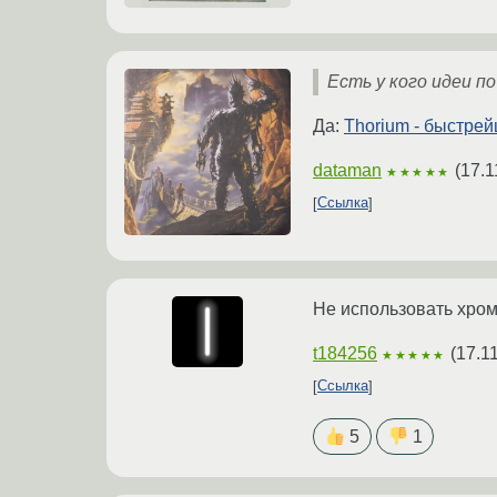
Есть у кого идеи п
Да:
Thorium - быстре
dataman
(
17.1
★★★★★
Ссылка
Не использовать хром
t184256
(
17.1
★★★★★
Ссылка
5
1