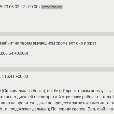
2023 03:02:22 +00:00
)
автор топика
о майнит на твоем амудешном хроме вот оно и жрет
3:06:54 +00:00
)
17:16:41 +00:00
9 (Официальная сборка), (64 бит) Ядро которым пользуюсь 
то гаснет дисплей после краткой отрисовке рабочего стола. Ес
тивно не нравится , даже по процессу загрузки заметил , ос
 , и продолжает дальше )) По поводу свопов. Есть файл на 2 