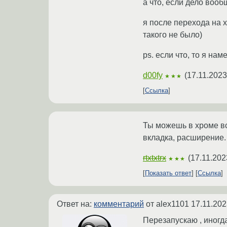
а что, если дело воо
я после перехода на x
такого не было)
ps. если что, то я на
d00fy
(
17.11.2023
★★★
Ссылка
Ты можешь в хроме вс
вкладка, расширение.
rtxtxtrx
(
17.11.202
★★★
Показать ответ
Ссылка
Ответ на:
комментарий
от alex1101
17.11.202
Перезапускаю , иногда