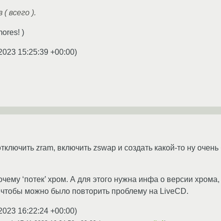
( всего ).
ores! )
2023 15:25:39 +00:00
)
отключить zram, включить zswap и создать какой-то ну оче
очему ‘потек’ хром. А для этого нужна инфа о версии хрома
е, чтобы можно было повторить проблему на LiveCD.
2023 16:22:24 +00:00
)