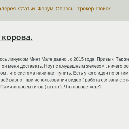
алерея
Статьи
Форум
Опросы
Трекер
Поиск
 корова.
сь линуксом Минт Мате давно , с 2015 года. Привык. Так же 
ет он меня доставать. Ноут с амудешным железом , ничего о
м , что система начинает тупить. Есть у кого идеи по оптим
всё равно , при использовании видео ( работа связана с э
Памяти восем гигов ( всего ). Что посоветуете?