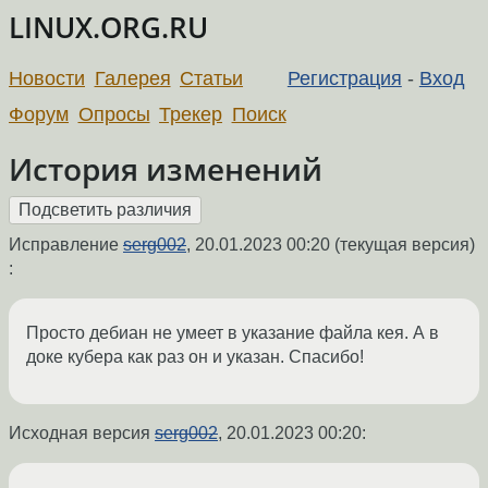
LINUX.ORG.RU
Новости
Галерея
Статьи
Регистрация
-
Вход
Форум
Опросы
Трекер
Поиск
История изменений
Исправление
serg002
,
20.01.2023 00:20
(текущая версия)
:
Просто дебиан не умеет в указание файла кея. А в
доке кубера как раз он и указан. Спасибо!
Исходная версия
serg002
,
20.01.2023 00:20
: